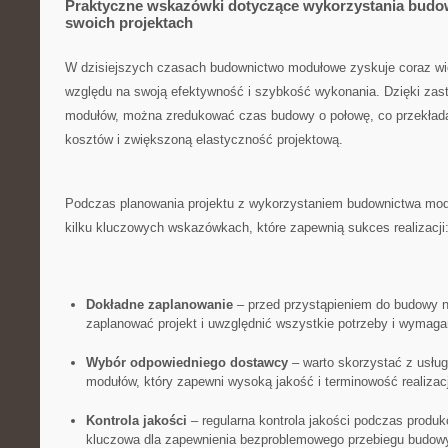
Praktyczne wskazówki dotyczące wykorzystania bud
swoich projektach
W ‍dzisiejszych czasach budownictwo ‍modułowe zyskuje coraz w
względu na swoją efektywność i szybkość wykonania.⁤ Dzięki za
modułów, można zredukować ⁣czas budowy o połowę, co przekłada
kosztów i zwiększoną elastyczność ⁢projektową.
Podczas planowania‍ projektu ⁣z wykorzystaniem ‍budownictwa mo
kilku kluczowych wskazówkach, które zapewnią sukces realizacji
Dokładne zaplanowanie
– przed przystąpieniem do budowy 
zaplanować projekt i uwzględnić wszystkie⁢ potrzeby i ‌wymagani
Wybór odpowiedniego dostawcy
– warto skorzystać z usłu
modułów, który‍ zapewni wysoką jakość ‍i terminowość realizacj
Kontrola⁣ jakości
– regularna kontrola jakości​ podczas produkc
kluczowa dla zapewnienia bezproblemowego⁤ przebiegu budow