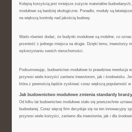
Kolejną korzyścią​ jest mniejsze zużycie materiałów budowlanych, co
modułowe są bardziej ekologiczne. ⁤Ponadto, moduły ‍są łatwiejsze
na większą kontrolę‌ nad jakością ‌budowy.
Warto również dodać,​ że budynki‌ modułowe są mobilne, co oznac
przenieść‍ z jednego miejsca na‍ drugie. ⁤Dzięki temu, ‌inwestorzy
wykorzystaniu swoich nieruchomości.
Podsumowując, budownictwo modułowe to prawdziwa rewolucja ⁢w 
przynosi wiele korzyści zarówno inwestorom, jak ⁤i środowisku. Je
która z ‌pewnością będzie ⁤zyskiwać coraz większą popularność w 
Jak ⁣budownictwo modułowe zmienia standardy‌ branż
Od kilku lat budownictwo modułowe​ stało się powszechnie uznaw
budowlanej. Coraz więcej firm decyduje się na ten innowacyjny s
przynosi wiele korzyści, zarówno dla inwestorów, jak i ⁢dla środowi