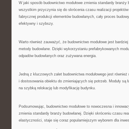
W jaki sposób budownictwo modułowe⁢ zmienia standardy branży 
wszystkim przyczynia się do skrócenia czasu realizacji ‌projektó
fabrycznej produkcji elementów budowlanych, cały proces budowy 
efektywny⁢ i szybszy.
Warto również zauważyć, że⁣ budownictwo modułowe jest bardziej e
metody budowlane. Dzięki ‍wykorzystaniu prefabrykowanych modułó
‌odpadów budowlanych oraz zużywana ​energia.
Jedną ⁣z kluczowych zalet ⁣budownictwa modułowego jest również
i⁣ dostosowania obiektu do zmieniających się potrzeb. ‍Moduły są‌
‌na szybką relokację lub modyfikację budynku.
Podsumowując, budownictwo modułowe‌ to nowoczesna i innowacy
zmienia standardy branży ‌budowlanej. Dzięki skróceniu czasu​ real
elastyczności, staje się coraz ​popularniejszym wyborem dla inwe