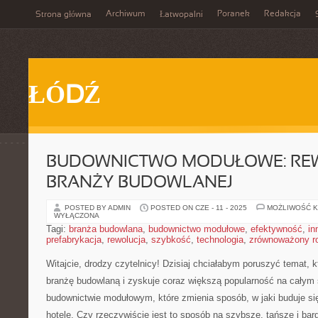
Archiwum
Poranek
Redakcja
Strona główna
Łatwopalni
ŁÓDŹ
BUDOWNICTWO MODUŁOWE: RE
BRANŻY BUDOWLANEJ
POSTED BY ADMIN
POSTED ON CZE - 11 - 2025
MOŻLIWOŚĆ 
WYŁĄCZONA
Tagi:
branża budowlana
,
budownictwo modułowe
,
efektywność
,
in
prefabrykacja
,
rewolucja
,
szybkość
,
technologia
,
zrównoważony r
Witajcie, drodzy czytelnicy! Dzisiaj‍ chciałabym poruszyć temat, ⁤
branżę budowlaną i ‍zyskuje coraz⁢ większą popularność na całym 
⁢budownictwie modułowym, ⁤które zmienia sposób, w jaki buduje ⁢s
hotele. Czy rzeczywiście jest to sposób ‌na szybsze, tańsze i ba