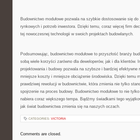
Budownictwo ⁢modułowe pozwala na szybkie dostosowanie się do 
⁣rynkowych i ⁣potrzeb inwestora. Dzięki temu,⁢ coraz⁣ więcej firm d
tej nowoczesnej​ technologii w swoich​ projektach budowlanych.
Podsumowując, budownictwo modułowe to przyszłość branży budow
sobą wiele⁣ korzyści zarówno dla deweloperów, ‌jak i dla klientów.⁤
projektowania i budowy pozwala na szybsze i bardziej efektywne re
mniejsze koszty i mniejsze obciążenie‌ środowiska. Dzięki temu
prawdziwej⁤ rewolucji w budownictwie, która zmienia⁤ nie tylko stan
spojrzenie na ‍proces budowy.​ Budownictwo ‌modułowe to nie ​tylko 
nabiera coraz większego tempa. Bądźmy świadkami⁤ tego ⁢wyjątk
jak świat budownictwa ​zmienia ⁣się ⁢na naszych ⁤oczach.
CATEGORIES:
VICTORIA
Comments are closed.