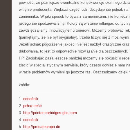
pewność, że późniejsze ewentualne konsekwencje ułomnego działa
witrynie producenta. Większa część ludzi decyduje się jednak na 
zamiennika. W jaki sposób to bywa z zamiennikami, nie koniecznie
jakiego się spodziewaliśmy. Kolory są w stanie odbiegać od tych 
zawdzięczaliśmy innowacyjnemu tonerowi. Możemy próbować re
(pamiętajmy, że nie był oryginalny), trzeba liczyć się z możliwym
Jeżeli jednak pogorszenie jakości nie jest nazbyt drastyczne oraz
drukowania, to jest to odpowiednie rozwiązanie dla oszczędnych.
HP. Zaciskając pasa jeszcze bardziej możemy się pokusić o rege
zlecić w specjalistycznym serwisie, który często dowiezie nam na
w razie problemów wymieni go jeszcze raz. Oszczędzamy dzięki t
źródło:
———————————
1.
odnośnik
2.
pełna treść
3.
http://printer-cartridges-gbs.com
4.
odnośnik
5.
http://procateuropa.de