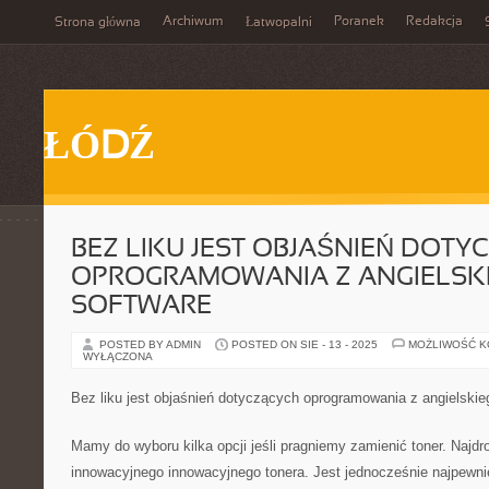
Archiwum
Poranek
Redakcja
Strona główna
Łatwopalni
ŁÓDŹ
BEZ LIKU JEST OBJAŚNIEŃ DOT
OPROGRAMOWANIA Z ANGIELSK
SOFTWARE
POSTED BY ADMIN
POSTED ON SIE - 13 - 2025
MOŻLIWOŚĆ 
WYŁĄCZONA
Bez liku jest objaśnień dotyczących oprogramowania z angielskie
Mamy do wyboru kilka opcji jeśli pragniemy zamienić toner. Najdr
innowacyjnego innowacyjnego tonera. Jest jednocześnie najpewn