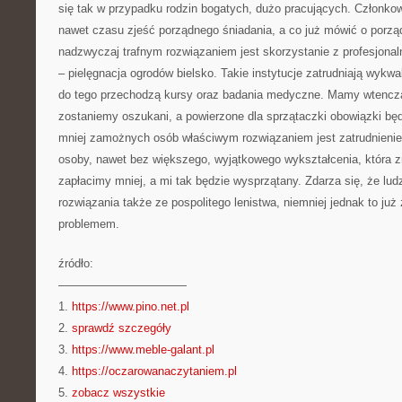
się tak w przypadku rodzin bogatych, dużo pracujących. Członkowie
nawet czasu zjeść porządnego śniadania, a co już mówić o porz
nadzwyczaj trafnym rozwiązaniem jest skorzystanie z profesjonaln
– pielęgnacja ogrodów bielsko. Takie instytucje zatrudniają wykwa
do tego przechodzą kursy oraz badania medyczne. Mamy wtencz
zostaniemy oszukani, a powierzone dla sprzątaczki obowiązki będ
mniej zamożnych osób właściwym rozwiązaniem jest zatrudnienie 
osoby, nawet bez większego, wyjątkowego wykształcenia, która z
zapłacimy mniej, a mi tak będzie wysprzątany. Zdarza się, że ludz
rozwiązania także ze pospolitego lenistwa, niemniej jednak to już
problemem.
źródło:
———————————
1.
https://www.pino.net.pl
2.
sprawdź szczegóły
3.
https://www.meble-galant.pl
4.
https://oczarowanaczytaniem.pl
5.
zobacz wszystkie