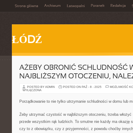
Archiwum
Poranek
Redakcja
Strona główna
Łatwopalni
ŁÓDŹ
AŻEBY OBRONIĆ SCHLUDNOŚĆ 
NAJBLIŻSZYM OTOCZENIU, NAL
POSTED BY ADMIN
POSTED ON PAŹ - 8 - 2025
MOŻLIWOŚĆ K
WYŁĄCZONA
Porządkowanie to nie tylko utrzymanie schludności w domu lub m
Żeby utrzymać czystość w najbliższym otoczeniu, trzeba włożyć 
przede wszystkim rąk ludzkich. To smutne nie każdy ma okazję so
czy to z obowiązku, czy z przyjemności, z powodu choćby innych 