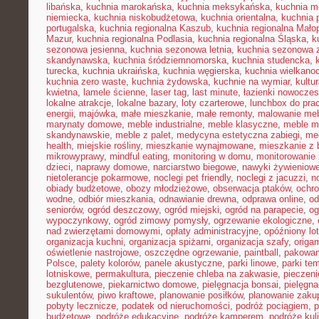
libańska
,
kuchnia marokańska
,
kuchnia meksykańska
,
kuchnia m
niemiecka
,
kuchnia niskobudżetowa
,
kuchnia orientalna
,
kuchnia 
portugalska
,
kuchnia regionalna Kaszub
,
kuchnia regionalna Małop
Mazur
,
kuchnia regionalna Podlasia
,
kuchnia regionalna Śląska
,
k
sezonowa jesienna
,
kuchnia sezonowa letnia
,
kuchnia sezonowa 
skandynawska
,
kuchnia śródziemnomorska
,
kuchnia studencka
,
turecka
,
kuchnia ukraińska
,
kuchnia węgierska
,
kuchnia wielkano
kuchnia zero waste
,
kuchnia żydowska
,
kuchnie na wymiar
,
kultu
kwietna
,
lamele ścienne
,
laser tag
,
last minute
,
łazienki nowocze
lokalne atrakcje
,
lokalne bazary
,
loty czarterowe
,
lunchbox do pra
energii
,
majówka
,
małe mieszkanie
,
małe remonty
,
malowanie meb
marynaty domowe
,
meble industrialne
,
meble klasyczne
,
meble m
skandynawskie
,
meble z palet
,
medycyna estetyczna zabiegi
,
me
health
,
miejskie rośliny
,
mieszkanie wynajmowane
,
mieszkanie z
mikrowyprawy
,
mindful eating
,
monitoring w domu
,
monitorowanie
dzieci
,
naprawy domowe
,
narciarstwo biegowe
,
nawyki żywieniow
nietolerancje pokarmowe
,
noclegi pet friendly
,
noclegi z jacuzzi
,
n
obiady budżetowe
,
obozy młodzieżowe
,
obserwacja ptaków
,
ochr
wodne
,
odbiór mieszkania
,
odnawianie drewna
,
odprawa online
,
od
seniorów
,
ogród deszczowy
,
ogród miejski
,
ogród na parapecie
,
og
wypoczynkowy
,
ogród zimowy pomysły
,
ogrzewanie ekologiczne
,
nad zwierzętami domowymi
,
opłaty administracyjne
,
opóźniony lot
organizacja kuchni
,
organizacja spiżarni
,
organizacja szafy
,
origa
oświetlenie nastrojowe
,
oszczędne ogrzewanie
,
paintball
,
pakowan
Polsce
,
palety kolorów
,
panele akustyczne
,
parki linowe
,
parki te
lotniskowe
,
permakultura
,
pieczenie chleba na zakwasie
,
pieczeni
bezglutenowe
,
piekarnictwo domowe
,
pielęgnacja bonsai
,
pielęgna
sukulentów
,
piwo kraftowe
,
planowanie posiłków
,
planowanie zaku
pobyty lecznicze
,
podatek od nieruchomości
,
podróż pociągiem
,
p
budżetowe
,
podróże edukacyjne
,
podróże kamperem
,
podróże kul