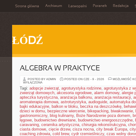
Archiwum
Poranek
Redakcja
Strona główna
Łatwopalni
ŁÓDŹ
ALGEBRA W PRAKTYCE
POSTED BY ADMIN
POSTED ON CZE - 9 - 2026
MOŻLIWOŚĆ K
WYŁĄCZONA
Tagi:
adopcje zwierząt
,
agroturystyka rodzinne
,
agroturystyka z 
zwierząt domowych
,
akcesoria ogrodowe
,
alarm domowy
,
alergie
apteczka turystyczna
,
aranżacja balkonu
,
aranżacja restauracji
,
a
aromaterapia domowa
,
astroturystyka
,
audioguide
,
automatyka d
bajki edukacyjne
,
balkon w bloku
,
beczka na deszczówkę
,
behawi
dzieci w domu
,
bezpieczne wiercenie
,
bikepacking
,
biwakowanie
,
gastronomiczny
,
blog kulinarny
,
Boże Narodzenie poza domem
,
b
lęgowe
,
budownictwo drewniane
,
budownictwo energooszczędne
,
caravaning
,
ceramika artystyczna
,
chirurgia rekonstrukcyjna
,
chor
ciasta domowe
,
cięcie drzew
,
cisza nocna
,
city break Europa
,
cit
coaching zdrowia
,
cold brew
,
cydr rzemieślniczy
,
czas wolny doro