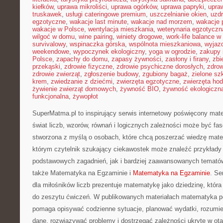
kiełków
,
uprawa mikroliści
,
uprawa ogórków
,
uprawa papryki
,
upra
truskawek
,
usługi cateringowe premium
,
uszczelnianie okien
,
uzd
egzotyczne
,
wakacje last minute
,
wakacje nad morzem
,
wakacje 
wakacje w Polsce
,
wentylacja mieszkania
,
weterynaria egzotyczn
wilgoć w domu
,
wine pairing
,
winiety drogowe
,
work-life balance 
survivalowy
,
wspinaczka górska
,
wspólnota mieszkaniowa
,
wyjazd
weekendowe
,
wypoczynek ekologiczny
,
yoga w ogrodzie
,
zakupy 
Polsce
,
zapachy do domu
,
zapasy żywności
,
zasłony i firany
,
zbi
przekąski
,
zdrowie fizyczne
,
zdrowie psychiczne dorosłych
,
zdrow
zdrowie zwierząt
,
zgłoszenie budowy
,
zgubiony bagaż
,
zielone sz
krem
,
zwiedzanie z dziećmi
,
zwierzęta egzotyczne
,
zwierzęta ho
żywienie zwierząt domowych
,
żywność BIO
,
żywność ekologiczna
funkcjonalna
,
żywopłot
SuperMatma.pl to inspirujący serwis internetowy poświęcony mat
świat liczb, wzorów, równań i logicznych zależności może być fas
stworzona z myślą o osobach, które chcą poszerzać wiedzę mat
którym czytelnik szukający ciekawostek może znaleźć przykłady
podstawowych zagadnień, jak i bardziej zaawansowanych temat
także Matematyka na Egzaminie i
Matematyka na Egzaminie
. Se
dla miłośników liczb prezentuje matematykę jako dziedzinę, która
do zeszytu ćwiczeń. W publikowanych materiałach matematyka poj
pomaga opisywać codzienne sytuacje, planować wydatki, rozumie
dane, rozwiązywać problemy i dostrzegać zależności ukryte w ot