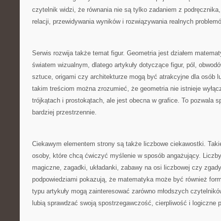
czytelnik widzi, że równania nie są tylko zadaniem z podręcznik
relacji, przewidywania wyników i rozwiązywania realnych problem
Serwis rozwija także temat figur. Geometria jest działem matemat
światem wizualnym, dlatego artykuły dotyczące figur, pól, obwodów,
sztuce, origami czy architekturze mogą być atrakcyjne dla osób l
takim treściom można zrozumieć, że geometria nie istnieje wyłąc
trójkątach i prostokątach, ale jest obecna w grafice. To pozwala
bardziej przestrzennie.
Ciekawym elementem strony są także liczbowe ciekawostki. Taki
osoby, które chcą ćwiczyć myślenie w sposób angażujący. Liczby 
magiczne, zagadki, układanki, zabawy na osi liczbowej czy zgady
podpowiedziami pokazują, że matematyka może być również form
typu artykuły mogą zainteresować zarówno młodszych czytelników,
lubią sprawdzać swoją spostrzegawczość, cierpliwość i logiczne 