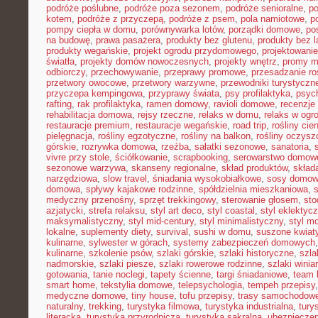
podróże poślubne
,
podróże poza sezonem
,
podróże senioralne
,
po
kotem
,
podróże z przyczepą
,
podróże z psem
,
pola namiotowe
,
p
pompy ciepła w domu
,
porównywarka lotów
,
porządki domowe
,
pos
na budowę
,
prawa pasażera
,
produkty bez glutenu
,
produkty bez l
produkty wegańskie
,
projekt ogrodu przydomowego
,
projektowani
światła
,
projekty domów nowoczesnych
,
projekty wnętrz
,
promy m
odbiorczy
,
przechowywanie
,
przeprawy promowe
,
przesadzanie ro
przetwory owocowe
,
przetwory warzywne
,
przewodniki turystyczn
przyczepa kempingowa
,
przyprawy świata
,
psy profilaktyka
,
psyc
rafting
,
rak profilaktyka
,
ramen domowy
,
ravioli domowe
,
recenzje 
rehabilitacja domowa
,
rejsy rzeczne
,
relaks w domu
,
relaks w ogr
restauracje premium
,
restauracje wegańskie
,
road trip
,
rośliny cie
pielęgnacja
,
rośliny egzotyczne
,
rośliny na balkon
,
rośliny oczysz
górskie
,
rozrywka domowa
,
rzeźba
,
sałatki sezonowe
,
sanatoria
,
vivre przy stole
,
ściółkowanie
,
scrapbooking
,
serowarstwo domow
sezonowe warzywa
,
skanseny regionalne
,
skład produktów
,
skład
narzędziowa
,
slow travel
,
śniadania wysokobiałkowe
,
sosy domo
domowa
,
spływy kajakowe rodzinne
,
spółdzielnia mieszkaniowa
,
medyczny przenośny
,
sprzęt trekkingowy
,
sterowanie głosem
,
sto
azjatycki
,
strefa relaksu
,
styl art deco
,
styl coastal
,
styl eklektyc
maksymalistyczny
,
styl mid-century
,
styl minimalistyczny
,
styl m
lokalne
,
suplementy diety
,
survival
,
sushi w domu
,
suszone kwiat
kulinarne
,
sylwester w górach
,
systemy zabezpieczeń domowych
kulinarne
,
szkolenie psów
,
szlaki górskie
,
szlaki historyczne
,
szla
nadmorskie
,
szlaki piesze
,
szlaki rowerowe rodzinne
,
szlaki winia
gotowania
,
tanie noclegi
,
tapety ścienne
,
targi śniadaniowe
,
team 
smart home
,
tekstylia domowe
,
telepsychologia
,
tempeh przepisy
medyczne domowe
,
tiny house
,
tofu przepisy
,
trasy samochodow
naturalny
,
trekking
,
turystyka filmowa
,
turystyka industrialna
,
tury
literacka
,
turystyka przyrodnicza
,
turystyka sakralna
,
ubezpieczen