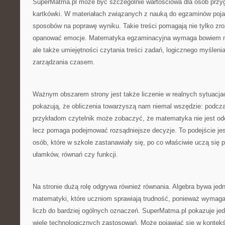
SuperMatma.pl może być szczególnie wartościowa dla osób przy
kartkówki. W materiałach związanych z nauką do egzaminów poja
sposobów na poprawę wyniku. Takie treści pomagają nie tylko zro
opanować emocje. Matematyka egzaminacyjna wymaga bowiem ni
ale także umiejętności czytania treści zadań, logicznego myśleni
zarządzania czasem.
Ważnym obszarem strony jest także liczenie w realnych sytuacjach
pokazują, że obliczenia towarzyszą nam niemal wszędzie: podcz
przykładom czytelnik może zobaczyć, że matematyka nie jest od
lecz pomaga podejmować rozsądniejsze decyzje. To podejście jes
osób, które w szkole zastanawiały się, po co właściwie uczą się p
ułamków, równań czy funkcji.
Na stronie dużą rolę odgrywa również równania. Algebra bywa jed
matematyki, które uczniom sprawiają trudność, ponieważ wymaga
liczb do bardziej ogólnych oznaczeń. SuperMatma.pl pokazuje je
wiele technologicznych zastosowań. Może pojawiać się w kontekśc