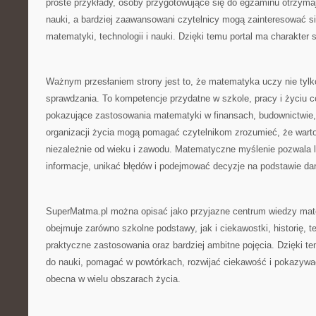
proste przykłady, osoby przygotowujące się do egzaminu otrzym
nauki, a bardziej zaawansowani czytelnicy mogą zainteresować s
matematyki, technologii i nauki. Dzięki temu portal ma charakter 
Ważnym przesłaniem strony jest to, że matematyka uczy nie tylko
sprawdzania. To kompetencje przydatne w szkole, pracy i życiu 
pokazujące zastosowania matematyki w finansach, budownictwie, 
organizacji życia mogą pomagać czytelnikom zrozumieć, że warto 
niezależnie od wieku i zawodu. Matematyczne myślenie pozwala 
informacje, unikać błędów i podejmować decyzje na podstawie dany
SuperMatma.pl można opisać jako przyjazne centrum wiedzy ma
obejmuje zarówno szkolne podstawy, jak i ciekawostki, historię, t
praktyczne zastosowania oraz bardziej ambitne pojęcia. Dzięki t
do nauki, pomagać w powtórkach, rozwijać ciekawość i pokazywa
obecna w wielu obszarach życia.