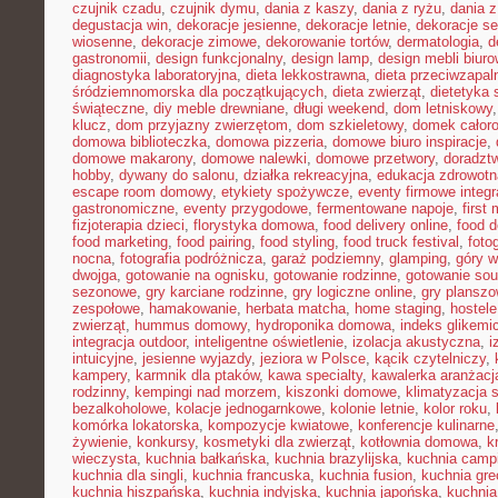
czujnik czadu
,
czujnik dymu
,
dania z kaszy
,
dania z ryżu
,
dania 
degustacja win
,
dekoracje jesienne
,
dekoracje letnie
,
dekoracje s
wiosenne
,
dekoracje zimowe
,
dekorowanie tortów
,
dermatologia
,
d
gastronomii
,
design funkcjonalny
,
design lamp
,
design mebli biur
diagnostyka laboratoryjna
,
dieta lekkostrawna
,
dieta przeciwzapal
śródziemnomorska dla początkujących
,
dieta zwierząt
,
dietetyka 
świąteczne
,
diy meble drewniane
,
długi weekend
,
dom letniskowy
klucz
,
dom przyjazny zwierzętom
,
dom szkieletowy
,
domek całor
domowa biblioteczka
,
domowa pizzeria
,
domowe biuro inspiracje
,
domowe makarony
,
domowe nalewki
,
domowe przetwory
,
doradzt
hobby
,
dywany do salonu
,
działka rekreacyjna
,
edukacja zdrowotn
escape room domowy
,
etykiety spożywcze
,
eventy firmowe integr
gastronomiczne
,
eventy przygodowe
,
fermentowane napoje
,
first
fizjoterapia dzieci
,
florystyka domowa
,
food delivery online
,
food d
food marketing
,
food pairing
,
food styling
,
food truck festival
,
foto
nocna
,
fotografia podróżnicza
,
garaż podziemny
,
glamping
,
góry w
dwojga
,
gotowanie na ognisku
,
gotowanie rodzinne
,
gotowanie sou
sezonowe
,
gry karciane rodzinne
,
gry logiczne online
,
gry planszo
zespołowe
,
hamakowanie
,
herbata matcha
,
home staging
,
hostele
zwierząt
,
hummus domowy
,
hydroponika domowa
,
indeks glikemi
integracja outdoor
,
inteligentne oświetlenie
,
izolacja akustyczna
,
i
intuicyjne
,
jesienne wyjazdy
,
jeziora w Polsce
,
kącik czytelniczy
,
kampery
,
karmnik dla ptaków
,
kawa specialty
,
kawalerka aranżacj
rodzinny
,
kempingi nad morzem
,
kiszonki domowe
,
klimatyzacja 
bezalkoholowe
,
kolacje jednogarnkowe
,
kolonie letnie
,
kolor roku
,
komórka lokatorska
,
kompozycje kwiatowe
,
konferencje kulinarne
żywienie
,
konkursy
,
kosmetyki dla zwierząt
,
kotłownia domowa
,
k
wieczysta
,
kuchnia bałkańska
,
kuchnia brazylijska
,
kuchnia camp
kuchnia dla singli
,
kuchnia francuska
,
kuchnia fusion
,
kuchnia gr
kuchnia hiszpańska
,
kuchnia indyjska
,
kuchnia japońska
,
kuchnia