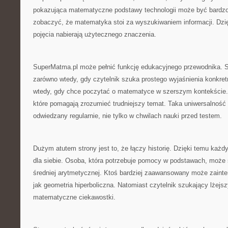
pokazująca matematyczne podstawy technologii może być bardzo
zobaczyć, że matematyka stoi za wyszukiwaniem informacji. Dzi
pojęcia nabierają użytecznego znaczenia.
SuperMatma.pl może pełnić funkcję edukacyjnego przewodnika. St
zarówno wtedy, gdy czytelnik szuka prostego wyjaśnienia konkretn
wtedy, gdy chce poczytać o matematyce w szerszym kontekście. 
które pomagają zrozumieć trudniejszy temat. Taka uniwersalność 
odwiedzany regularnie, nie tylko w chwilach nauki przed testem.
Dużym atutem strony jest to, że łączy historię. Dzięki temu każd
dla siebie. Osoba, która potrzebuje pomocy w podstawach, może 
średniej arytmetycznej. Ktoś bardziej zaawansowany może zainte
jak geometria hiperboliczna. Natomiast czytelnik szukający lżejs
matematyczne ciekawostki.