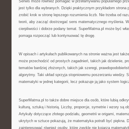
Serwis może również pomagać w przełamywaniu popularnego prz
jest tylko dla wybranych. Dzięki praktycznym przykładom strona
zrobić krok w stronę lepszego rozumienia liczb. Nie trzeba od r
teorii, aby zacząć dostrzegać sens matematycznego myślenia. W
cierpliwości i dobrze podany temat. SuperMatma.pl może być wła
pomaga rozpocząć lub kontynuować tę drogę.
W opisach i artykułach publikowanych na stronie ważna jest także
może przechodzić od prostych zagadnień, takich jak dzielenie, pro
tematów bardziej złożonych, takich jak szeregi, prawdopodobieństw
algorytmy. Taki układ sprzyja stopniowemu poszerzaniu wiedzy. 
matematyki w jednej kategorii, lecz pokazuje ją jako system logi
SuperMatma.pl to także dobre miejsce dla osób, które lubią odkr
kulturą, sztuką i historią. Liczby, proporcje, symetrie i wzory są 
Artykuły dotyczące złotego podziału, geometrii w origami, matemat
ukrytych w sztuce pokazują, że matematyka potrafi być piękna. 
zainteresować również osoby, które zwykle nie kojarzą matematyk