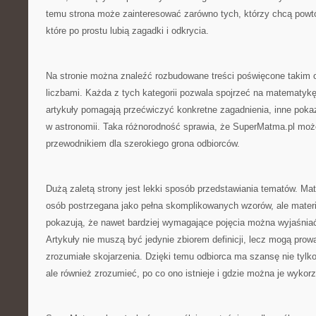
temu strona może zainteresować zarówno tych, którzy chcą powtór
które po prostu lubią zagadki i odkrycia.
Na stronie można znaleźć rozbudowane treści poświęcone takim
liczbami. Każda z tych kategorii pozwala spojrzeć na matematykę
artykuły pomagają przećwiczyć konkretne zagadnienia, inne poka
w astronomii. Taka różnorodność sprawia, że SuperMatma.pl mo
przewodnikiem dla szerokiego grona odbiorców.
Dużą zaletą strony jest lekki sposób przedstawiania tematów. M
osób postrzegana jako pełna skomplikowanych wzorów, ale materi
pokazują, że nawet bardziej wymagające pojęcia można wyjaśnia
Artykuły nie muszą być jedynie zbiorem definicji, lecz mogą prow
zrozumiałe skojarzenia. Dzięki temu odbiorca ma szansę nie tylk
ale również zrozumieć, po co ono istnieje i gdzie można je wykor