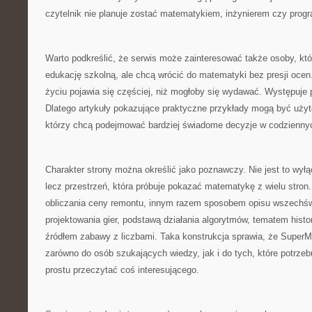
czytelnik nie planuje zostać matematykiem, inżynierem czy progr
Warto podkreślić, że serwis może zainteresować także osoby, kt
edukację szkolną, ale chcą wrócić do matematyki bez presji oce
życiu pojawia się częściej, niż mogłoby się wydawać. Występuje 
Dlatego artykuły pokazujące praktyczne przykłady mogą być użyt
którzy chcą podejmować bardziej świadome decyzje w codzienny
Charakter strony można określić jako poznawczy. Nie jest to wył
lecz przestrzeń, która próbuje pokazać matematykę z wielu stron
obliczania ceny remontu, innym razem sposobem opisu wszechś
projektowania gier, podstawą działania algorytmów, tematem histo
źródłem zabawy z liczbami. Taka konstrukcja sprawia, że SuperM
zarówno do osób szukających wiedzy, jak i do tych, które potrzebu
prostu przeczytać coś interesującego.