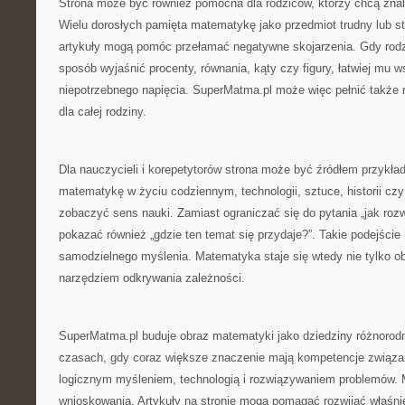
Strona może być również pomocna dla rodziców, którzy chcą znal
Wielu dorosłych pamięta matematykę jako przedmiot trudny lub st
artykuły mogą pomóc przełamać negatywne skojarzenia. Gdy rodzi
sposób wyjaśnić procenty, równania, kąty czy figury, łatwiej mu 
niepotrzebnego napięcia. SuperMatma.pl może więc pełnić także 
dla całej rodziny.
Dla nauczycieli i korepetytorów strona może być źródłem przykła
matematykę w życiu codziennym, technologii, sztuce, historii 
zobaczyć sens nauki. Zamiast ograniczać się do pytania „jak ro
pokazać również „gdzie ten temat się przydaje?”. Takie podejśc
samodzielnego myślenia. Matematyka staje się wtedy nie tylko o
narzędziem odkrywania zależności.
SuperMatma.pl buduje obraz matematyki jako dziedziny różnorod
czasach, gdy coraz większe znaczenie mają kompetencje związan
logicznym myśleniem, technologią i rozwiązywaniem problemów.
wnioskowania. Artykuły na stronie mogą pomagać rozwijać właśnie 