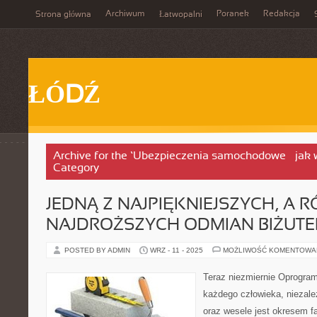
Archiwum
Poranek
Redakcja
Strona główna
Łatwopalni
ŁÓDŹ
Archive for the ‘Ubezpieczenia samochodowe – jak 
Category
JEDNĄ Z NAJPIĘKNIEJSZYCH, A
NAJDROŻSZYCH ODMIAN BIŻUTER
POSTED BY ADMIN
WRZ - 11 - 2025
MOŻLIWOŚĆ KOMENTOWA
Teraz niezmiernie Oprogra
każdego człowieka, niezależ
oraz wesele jest okresem f