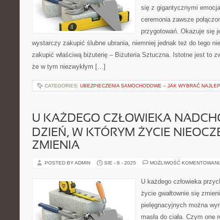
się z gigantycznymi emocj
ceremonia zawsze połączon
przygotowań. Okazuje się j
wystarczy zakupić ślubne ubrania, niemniej jednak też do tego n
zakupić właściwą biżuterię – Biżuteria Sztuczna. Istotne jest to z
że w tym niezwykłym […]
CATEGORIES:
UBEZPIECZENIA SAMOCHODOWE – JAK WYBRAĆ NAJLE
U KAŻDEGO CZŁOWIEKA NADCHO
DZIEŃ, W KTÓRYM ŻYCIE NIEOCZ
ZMIENIA
POSTED BY ADMIN
SIE - 8 - 2025
MOŻLIWOŚĆ KOMENTOWAN
U każdego człowieka przych
życie gwałtownie się zmien
pielęgnacyjnych można wyr
masła do ciała. Czym one r