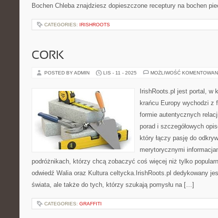
Bochen Chleba znajdziesz dopieszczone receptury na bochen pi
CATEGORIES:
IRISHROOTS
CORK
POSTED BY ADMIN
LIS - 11 - 2025
MOŻLIWOŚĆ KOMENTOWAN
IrishRoots.pl jest portal, 
krańcu Europy wychodzi z 
formie autentycznych relacj
porad i szczegółowych opis
który łączy pasję do odkrywa
merytorycznymi informacja
podróżnikach, którzy chcą zobaczyć coś więcej niż tylko popularn
odwiedź Walia oraz Kultura celtycka.IrishRoots.pl dedykowany je
świata, ale także do tych, którzy szukają pomysłu na […]
CATEGORIES:
GRAFFITI