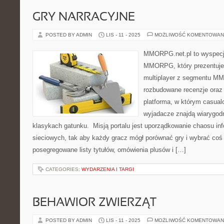
GRY NARRACYJNE
POSTED BY ADMIN
LIS - 11 - 2025
MOŻLIWOŚĆ KOMENTOWAN
MMORPG.net.pl to wyspecj
MMORPG, który prezentuje 
multiplayer z segmentu M
rozbudowane recenzje oraz 
platforma, w którym casualo
wyjadacze znajdą wiarygodn
klasykach gatunku. Misją portalu jest uporządkowanie chaosu in
sieciowych, tak aby każdy gracz mógł porównać gry i wybrać coś d
posegregowane listy tytułów, omówienia plusów i […]
CATEGORIES:
WYDARZENIA I TARGI
BEHAWIOR ZWIERZĄT
POSTED BY ADMIN
LIS - 11 - 2025
MOŻLIWOŚĆ KOMENTOWAN