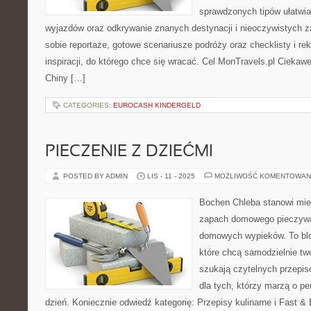
sprawdzonych tipów ułatwia
wyjazdów oraz odkrywanie znanych destynacji i nieoczywistych z
sobie reportaże, gotowe scenariusze podróży oraz checklisty i r
inspiracji, do którego chce się wracać. Cel MonTravels.pl Cieka
Chiny […]
CATEGORIES:
EUROCASH KINDERGELD
PIECZENIE Z DZIEĆMI
POSTED BY ADMIN
LIS - 11 - 2025
MOŻLIWOŚĆ KOMENTOWAN
Bochen Chleba stanowi mie
zapach domowego pieczywa 
domowych wypieków. To blo
które chcą samodzielnie t
szukają czytelnych przepis
dla tych, którzy marzą o pe
dzień. Koniecznie odwiedź kategorię: Przepisy kulinarne i Fast &