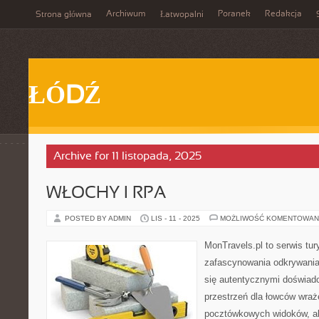
Archiwum
Poranek
Redakcja
Strona główna
Łatwopalni
ŁÓDŹ
Archive for 11 listopada, 2025
WŁOCHY I RPA
POSTED BY ADMIN
LIS - 11 - 2025
MOŻLIWOŚĆ KOMENTOWAN
MonTravels.pl to serwis tu
zafascynowania odkrywania 
się autentycznymi doświad
przestrzeń dla łowców wraże
pocztówkowych widoków, a