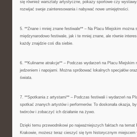
się również warsztaty artystyczne, pokazy sportowe czy wystawy.
rozwijać‌ swoje zainteresowania i nabywać nowe umiejętności.
5. **Znane i mniej ‍znane​ festiwale** – Na Placu Miejskim możn
międzynarodowo festiwale, jak i te mniej znane, ‍ale równie interesu
każdy ⁤znajdzie coś dla siebie.
6. **Kulinarne atrakcje** – Podczas wydarzeń na Placu Miejskim ni
jedzeniem i napojami. Można spróbować lokalnych specjałów oraz
świata.
7. **Spotkania z artystami** – Podczas festiwali i wydarzeń na Pl
spotkać⁣ znanych artystów i performerów. To doskonała ⁤okazja, b
twórców i zobaczyć ich⁢ działanie na ‌żywo.
Dzięki temu⁢ przewodnikowi po⁣ najważniejszych faktach ​na temat
Krakowie, możesz teraz cieszyć się tym historycznym miejscem w 