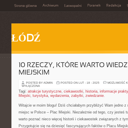
Archiwum
Poranek
Redakcja
Strona główna
Łatwopalni
ŁÓDŹ
10 RZECZY, KTÓRE WARTO WIEDZ
MIEJSKIM
POSTED BY ADMIN
POSTED ON LUT - 18 - 2025
MOŻLIWOŚĆ 
WYŁĄCZONA
Tagi:
atrakcje turystyczne
,
ciekawostki
,
historia
,
informacje prakt
Miejski
,
turystyka
,
wydarzenia
,
zabytki
,
zwiedzanie.
Witajcie w moim blogu! Dziś chciałabym przybliżyć Wam jedno z ‍
⁢miejsc w Polsce – Plac Miejski. Niezależnie od tego, czy jesteś 
warto poznać nieco więcej historii i ciekawostek związanych z t
Przygotujcie się na dziesięć fascynujących faktów o Placu Miej