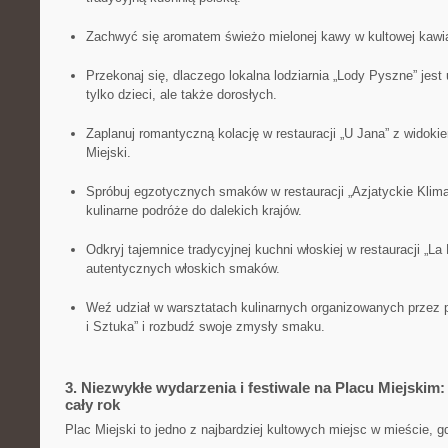
Zachwyć się aromatem ⁢świeżo mielonej kawy w kultowej⁢ kawiar
Przekonaj się, dlaczego lokalna lodziarnia⁢ „Lody Pyszne” jest
tylko dzieci, ale ‍także dorosłych.
Zaplanuj romantyczną kolację w restauracji „U⁣ Jana” z widoki
Miejski.
Spróbuj egzotycznych smaków w restauracji „Azjatyckie Klima
kulinarne ​podróże do dalekich krajów.
Odkryj tajemnice tradycyjnej kuchni włoskiej w restauracji „La ‌
autentycznych włoskich smaków.
Weź​ udział w ​warsztatach kulinarnych organizowanych przez 
i Sztuka” i rozbudź swoje zmysły smaku.
3. Niezwykłe wydarzenia i ​festiwale na Placu⁢ Miejskim:
‍cały rok
Plac Miejski to ⁢jedno z najbardziej ‍kultowych miejsc w​ mieście, g