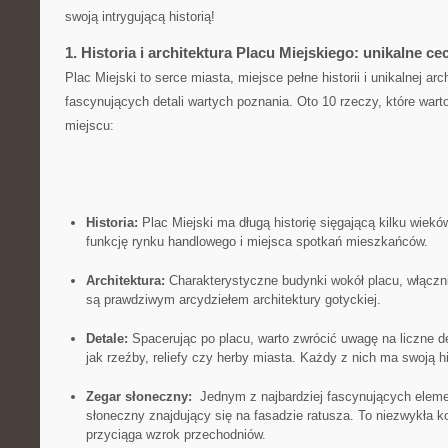
swoją intrygującą historią!
1. Historia i architektura Placu Miejskiego: unikalne ce
Plac Miejski to serce miasta, miejsce pełne historii⁢ i unikalnej arch
fascynujących detali wartych poznania. Oto 10 rzeczy, które wart
miejscu:
Historia:
Plac Miejski ma długą historię sięgającą kilku wieków
funkcję rynku handlowego i miejsca spotkań⁣ mieszkańców.
Architektura:
Charakterystyczne budynki‌ wokół‌ placu, włączn
są prawdziwym arcydziełem⁤ architektury gotyckiej.
Detale:
‌Spacerując po placu, warto zwrócić uwagę na liczne de
jak rzeźby, reliefy czy herby miasta. Każdy z nich ma swoją ⁣h
Zegar słoneczny:
‍ Jednym z najbardziej fascynujących eleme
słoneczny znajdujący się ⁣na fasadzie ratusza. To niezwykła 
przyciąga wzrok⁤ przechodniów.