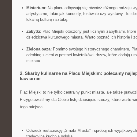
Misterium:
Na placu odbywają się również ⁢różnego rodzaju ‌wyd
artystyczne, ⁢takie jak ⁣koncerty, festiwale czy wystawy. To id
lokalną⁢ kulturę‍ i sztukę.
Zabytki:
Plac ⁢Miejski otoczony jest⁢ licznymi zabytkami, któr
dziedzictwa‍ kulturowego miasta. Warto poznać ich historię i 
Zielona‌ oaza:
Pomimo swojego ‍historycznego charakteru, Plac
odrobinę zieleni⁣ w postaci kwietników i drzew, które dodają 
miejscu.
2. Skarby ⁤kulinarne na Placu Miejskim: polecamy najlep
kawiarnie
Plac Miejski to nie tylko centralny‌ punkt​ miasta, ale także praw
Przygotowaliśmy ​dla Ciebie listę ‌dziesięciu rzeczy, które warto wi
tego miejsca.
Odwiedź restaurację „Smaki⁤ Miasta” i spróbuj ich wyjątkowych
tradycyjną kuchnią polską.