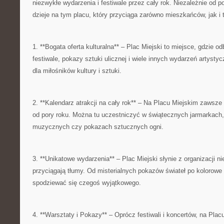
niezwykłe ⁤wydarzenia i festiwale ⁣przez cały rok. ‍Niezależnie ​od
dzieje na tym⁤ placu, który przyciąga zarówno mieszkańców, jak i t
1. **Bogata‌ oferta kulturalna** – Plac Miejski to miejsce, gdzie o
festiwale, pokazy sztuki‌ ulicznej ‌i wiele innych wydarzeń⁢ artyst
dla miłośników kultury i sztuki.
2.⁤ **Kalendarz atrakcji ⁣na cały ‍rok** – Na Placu Miejskim zawsze 
od pory roku. Można tu uczestniczyć w świątecznych jarmarkach, l
muzycznych czy ‌pokazach sztucznych‍ ogni.
3. **Unikatowe wydarzenia** – Plac Miejski słynie z organizacji⁤ 
przyciągają tłumy. Od misterialnych pokazów świateł po‍ kolorow
spodziewać się czegoś wyjątkowego.
4. **Warsztaty i ‍Pokazy** – Oprócz festiwali i koncertów, na Pla