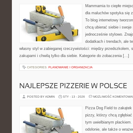
Mammamia to ciepłe miejsc
dla maluchów spotyka się z
To blog internetowy tworzon
chcą ubierać siebie i swoje
jednocześnie stylowo. Znajd
dodatkach i trendach, ale t
własny styl w zabieganej rzeczywistości: między przedszkolem, 
zakupami i chwilą tylko dla siebie. Kategorie do zobaczenia […]
CATEGORIES:
PLANOWANIE I ORGANIZACJA
NAJLEPSZE PIZZERIE W POLSCE
POSTED BY ADMIN
STY - 13 - 2026
MOŻLIWOŚĆ KOMENTOWA
Pizza Dog Field to zakątek
pizzy, którzy chcą zgłębiać
tym uwielbianym plackiem. 
odsłonie, ale także o wraże