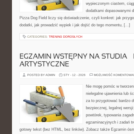
wypieczonym ciastem, ciąg
dodatkami dopasowanymi do
Pizza Dog Field liczy się doświadczenie, czyli konkret: jak przyg
dodatki, jak prowadzić wypiek i jak dojść do tego momentu, […]
CATEGORIES:
TRENING DOROSŁYCH
EGZAMIN WSTĘPNY NA STUDIA –
ARTYSTYCZNE
POSTED BY ADMIN
STY - 12 - 2026
MOŻLIWOŚĆ KOMENTOWA
Nie mogę pomóc w tworzeniu 
nielegalne ujawnienia lub 
za to przygotować bardzo d
bezpiecznej, legalnej wersji
powtórek, typowania zagad
egzaminacyjnych i zadań t
gotowy tekst (bez HTML, bez linków). Zobacz także Egzamin ósm