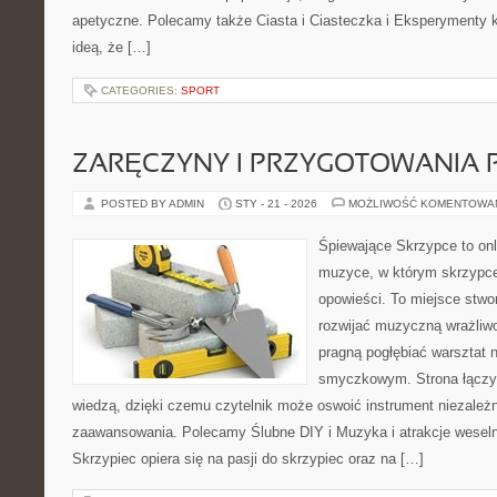
apetyczne. Polecamy także Ciasta i Ciasteczka i Eksperymenty ku
ideą, że […]
CATEGORIES:
SPORT
ZARĘCZYNY I PRZYGOTOWANIA 
POSTED BY ADMIN
STY - 21 - 2026
MOŻLIWOŚĆ KOMENTOWA
Śpiewające Skrzypce to on
muzyce, w którym skrzypce
opowieści. To miejsce stwo
rozwijać muzyczną wrażliwo
pragną pogłębiać warsztat 
smyczkowym. Strona łączy 
wiedzą, dzięki czemu czytelnik może oswoić instrument niezależ
zaawansowania. Polecamy Ślubne DIY i Muzyka i atrakcje wesel
Skrzypiec opiera się na pasji do skrzypiec oraz na […]