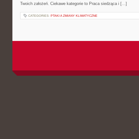
Twoich założeń. Ciekawe kategorie to Praca siedząca i […]
CATEGORIES:
PTAKI A ZMIANY KLIMATYCZNE