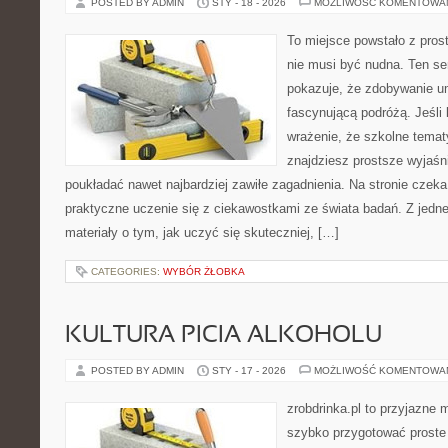
POSTED BY ADMIN
STY - 18 - 2026
MOŻLIWOŚĆ KOMENTOWA
To miejsce powstało z pros
nie musi być nudna. Ten s
pokazuje, że zdobywanie u
fascynującą podróżą. Jeśli
wrażenie, że szkolne temat
znajdziesz prostsze wyjaśn
poukładać nawet najbardziej zawiłe zagadnienia. Na stronie czeka 
praktyczne uczenie się z ciekawostkami ze świata badań. Z jednej
materiały o tym, jak uczyć się skuteczniej, […]
CATEGORIES:
WYBÓR ŻŁOBKA
KULTURA PICIA ALKOHOLU
POSTED BY ADMIN
STY - 17 - 2026
MOŻLIWOŚĆ KOMENTOWA
zrobdrinka.pl to przyjazne 
szybko przygotować proste