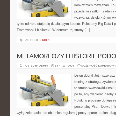
konkretnych rozwiązań. To k
przede wszystkim zadania 
wyzwania, dzięki którym wie
tylko od razu staje się działającym kodem. Polecamy Big Data i p
Frameworki i biblioteki. W centrum tej strony […]
CATEGORIES:
ROLKI
METAMORFOZY I HISTORIE POD
POSTED BY ADMIN
STY - 10 - 2026
MOŻLIWOŚĆ KOMENTOWA
Dzień dobry! Jeśli szukasz 
trening z strategią żywien
to strona www.dawidulinski.
po to, aby wspierać osoby z
Polski w procesie do lepsze
personalny Piła – Dawid | Tre
wyłącznie hasło, ale obietnica regularnej pracy opartej o plan, di