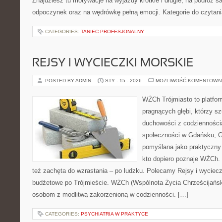
Znajdziesz tu motywacje na wyjazdy krótkie i długie, na podróż 
odpoczynek oraz na wędrówkę pełną emocji. Kategorie do czytan
CATEGORIES:
TANIEC PROFESJONALNY
REJSY I WYCIECZKI MORSKIE
POSTED BY ADMIN
STY - 15 - 2026
MOŻLIWOŚĆ KOMENTOWA
WŻCh Trójmiasto to platfor
pragnących głębi, którzy sz
duchowości z codziennością
społeczności w Gdańsku, Gd
pomyślana jako praktyczny
kto dopiero poznaje WŻCh. T
też zachęta do wzrastania – po ludzku. Polecamy Rejsy i wyciecz
budżetowe po Trójmieście. WŻCh (Wspólnota Życia Chrześcijański
osobom z modlitwą zakorzenioną w codzienności. […]
CATEGORIES:
PSYCHIATRIA W PRAKTYCE