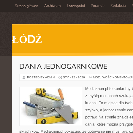
Archiwum
Poranek
Redakcja
Strona główna
Łatwopalni
ŁÓDŹ
DANIA JEDNOGARNKOWE
POSTED BY ADMIN
STY - 22 - 2026
MOŻLIWOŚĆ KOMENTOWA
Mediaknorr.pl to konkretny b
z myślą o osobach szukają
kuchni. To miejsce dla tyc
szybko, a jednocześnie ce
potraw. Na stronie znajdzie
dania, które można przygot
składników. Mediaknorr.pl pokazuje, że gotowanie nie musi być c