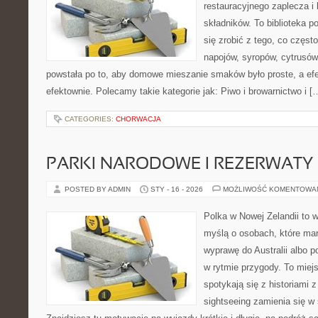
restauracyjnego zaplecza i
składników. To biblioteka p
się zrobić z tego, co częst
napojów, syropów, cytrusów
powstała po to, aby domowe mieszanie smaków było proste, a ef
efektownie. Polecamy takie kategorie jak: Piwo i browarnictwo i [
CATEGORIES:
CHORWACJA
PARKI NARODOWE I REZERWATY
POSTED BY ADMIN
STY - 16 - 2026
MOŻLIWOŚĆ KOMENTOWA
Polka w Nowej Zelandii to 
myślą o osobach, które mar
wyprawę do Australii albo p
w rytmie przygody. To miej
spotykają się z historiami z
sightseeing zamienia się 