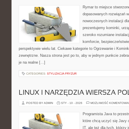
Rymar to miejsce stworzone
dopasowanych rozwiązań w 
nowoczesnych instalacji dl
prezentujemy kominki, urzą
szeroko rozumiane instalac
komforcie, bezpieczeństwi
perspektywie wielu lat. Ciekawe kategorie to Ogrzewanie i Kominki 
zewnętrzne. Nasza strona jest po to, aby w jednym punkcie zebra
je na realne […]
CATEGORIES:
STYLIZACJA FRYZUR
LINUX I NARZĘDZIA WIERSZA P
POSTED BY ADMIN
STY - 10 - 2026
MOŻLIWOŚĆ KOMENTOWA
Programista Java to przest
które chcą uczyć się Javy 
IT, ale też dla tych, którzy