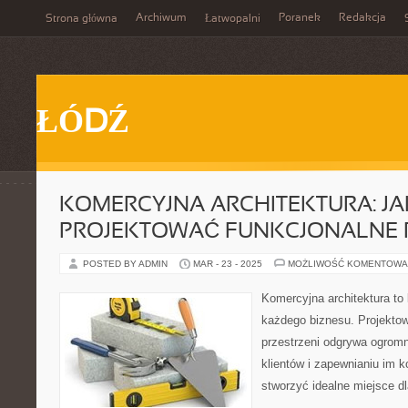
Archiwum
Poranek
Redakcja
Strona główna
Łatwopalni
ŁÓDŹ
KOMERCYJNA ARCHITEKTURA: JA
PROJEKTOWAĆ FUNKCJONALNE 
POSTED BY ADMIN
MAR - 23 - 2025
MOŻLIWOŚĆ KOMENTOWA
Komercyjna architektura t
każdego biznesu. Projektow
przestrzeni odgrywa ogromn
klientów i zapewnianiu im k
stworzyć idealne miejsce dl