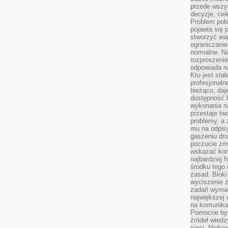
przede wszys
decyzje, cie
Problem pole
pojawia się 
stworzyć wa
ograniczanie
normalne. Na
rozproszeni
odpowiada n
Kto jest sta
profesjonaln
bieżąco, daj
dostępność 
wykonania n
przestaje tw
problemy, a 
mu na odpisy
gaszeniu dr
poczucie zmę
wskazać konk
najbardziej
środku tego 
zasad. Bloki
wyciszenie 
zadań wymag
największej 
na komunikac
Pomocne byw
źródeł wied
sieci. Nieki