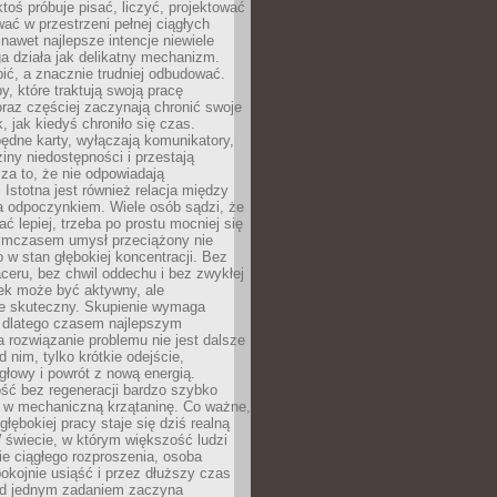
ktoś próbuje pisać, liczyć, projektować
wać w przestrzeni pełnej ciągłych
 nawet najlepsze intencje niewiele
a działa jak delikatny mechanizm.
bić, a znacznie trudniej odbudować.
y, które traktują swoją pracę
raz częściej zaczynają chronić swoje
, jak kiedyś chroniło się czas.
ędne karty, wyłączają komunikatory,
ziny niedostępności i przestają
za to, że nie odpowiadają
 Istotna jest również relacja między
a odpoczynkiem. Wiele osób sądzi, że
ć lepiej, trzeba po prostu mocniej się
mczasem umysł przeciążony nie
o w stan głębokiej koncentracji. Bez
ceru, bez chwil oddechu i bez zwykłej
ek może być aktywny, ale
ie skuteczny. Skupienie wymaga
 dlatego czasem najlepszym
rozwiązanie problemu nie jest dalsze
d nim, tylko krótkie odejście,
głowy i powrót z nową energią.
ść bez regeneracji bardzo szybko
ę w mechaniczną krzątaninę. Co ważne,
głębokiej pracy staje się dziś realną
 świecie, w którym większość ludzi
bie ciągłego rozproszenia, osoba
pokojnie usiąść i przez dłuższy czas
d jednym zadaniem zaczyna