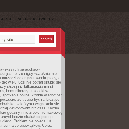
SCRIBE
FACEBOOK
TWITTER
jwiększych paradoksów
ci jest to, że nigdy wcześniej nie
u narzędzi do organizowania pracy, a
tak wielu ludzi nie potrafi skupić się
eczy dłużej niż kilkanaście minut.
ia, komunikatory, zakładki w
, spotkania online, krótkie wiadomości
 poczucie, że trzeba być na bieżąco,
odowisko, w którym uwaga stała się
dziej deficytowym niż czas. Można
wie godziny i nie zrobić nic naprawdę
 umysł będzie skakał od jednego
ugiego. Problem nie polega już
a nadmiarze obowiązków. Coraz