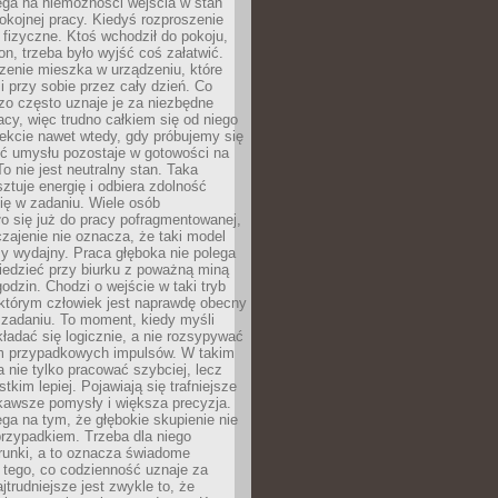
ega na niemożności wejścia w stan
pokojnej pracy. Kiedyś rozproszenie
j fizyczne. Ktoś wchodził do pokoju,
fon, trzeba było wyjść coś załatwić.
zenie mieszka w urządzeniu, które
i przy sobie przez cały dzień. Co
zo często uznaje je za niezbędne
acy, więc trudno całkiem się od niego
ekcie nawet wtedy, gdy próbujemy się
ść umysłu pozostaje w gotowości na
To nie jest neutralny stan. Taka
ztuje energię i odbiera zdolność
ię w zadaniu. Wiele osób
o się już do pracy pofragmentowanej,
zajenie nie oznacza, że taki model
zy wydajny. Praca głęboka nie polega
iedzieć przy biurku z poważną miną
godzin. Chodzi o wejście w taki tryb
 którym człowiek jest naprawdę obecny
 zadaniu. To moment, kiedy myśli
ładać się logicznie, a nie rozsypywać
 przypadkowych impulsów. W takim
 nie tylko pracować szybciej, lecz
tkim lepiej. Pojawiają się trafniejsze
kawsze pomysły i większa precyzja.
ga na tym, że głębokie skupienie nie
przypadkiem. Trzeba dla niego
runki, a to oznacza świadome
 tego, co codzienność uznaje za
jtrudniejsze jest zwykle to, że