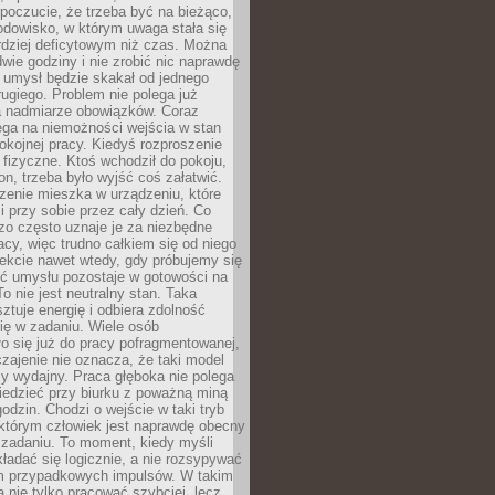
 poczucie, że trzeba być na bieżąco,
odowisko, w którym uwaga stała się
dziej deficytowym niż czas. Można
wie godziny i nie zrobić nic naprawdę
 umysł będzie skakał od jednego
ugiego. Problem nie polega już
a nadmiarze obowiązków. Coraz
ega na niemożności wejścia w stan
pokojnej pracy. Kiedyś rozproszenie
j fizyczne. Ktoś wchodził do pokoju,
fon, trzeba było wyjść coś załatwić.
zenie mieszka w urządzeniu, które
i przy sobie przez cały dzień. Co
zo często uznaje je za niezbędne
acy, więc trudno całkiem się od niego
ekcie nawet wtedy, gdy próbujemy się
ść umysłu pozostaje w gotowości na
To nie jest neutralny stan. Taka
ztuje energię i odbiera zdolność
ię w zadaniu. Wiele osób
o się już do pracy pofragmentowanej,
zajenie nie oznacza, że taki model
zy wydajny. Praca głęboka nie polega
iedzieć przy biurku z poważną miną
godzin. Chodzi o wejście w taki tryb
 którym człowiek jest naprawdę obecny
 zadaniu. To moment, kiedy myśli
ładać się logicznie, a nie rozsypywać
 przypadkowych impulsów. W takim
 nie tylko pracować szybciej, lecz