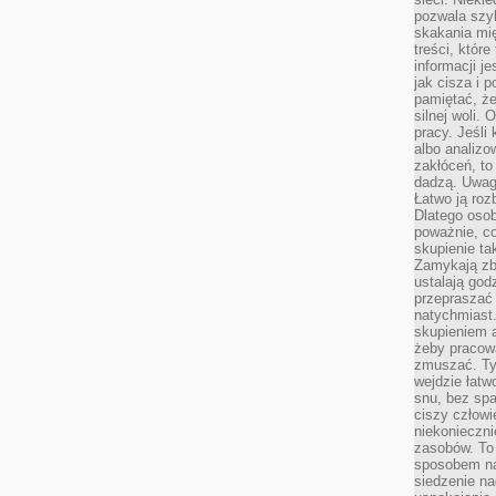
pozwala szyb
skakania mi
treści, które
informacji j
jak cisza i 
pamiętać, że
silnej woli.
pracy. Jeśli 
albo analizo
zakłóceń, to
dadzą. Uwag
Łatwo ją roz
Dlatego osob
poważnie, co
skupienie tak
Zamykają zb
ustalają god
przepraszać 
natychmiast.
skupieniem 
żeby pracowa
zmuszać. Ty
wejdzie łatw
snu, bez spa
ciszy człowi
niekonieczn
zasobów. To
sposobem na 
siedzenie na