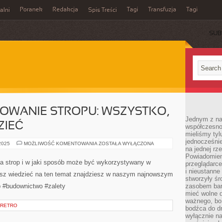
Poranek
Redakcja
Tagi
Transfuzja
Tagi
alni
Spis Treści
SUB
SOWANIE STROPU: WSZYSTKO,
Jednym z na
ZIEĆ
współczesnoś
mieliśmy tyl
jednocześnie 
ZALETY
 2025
MOŻLIWOŚĆ KOMENTOWANIA
ZOSTAŁA WYŁĄCZONA
na jednej rz
I
ZASTOSOWANIE
Powiadomien
STROPU:
ma strop i w jaki sposób może być wykorzystywany w
przeglądarce
WSZYSTKO,
CO
i nieustanne
sz wiedzieć na ten temat znajdziesz w naszym najnowszym
MUSISZ
stworzyły śr
WIEDZIEĆ
op #budownictwo #zalety
zasobem bar
mieć wolne d
ważnego, bo
 RETRO
bodźca do dr
wyłącznie n