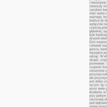
i nieustanne
stworzyły śr
zasobem bar
mieć wolne d
ważnego, bo
bodźca do dr
wyłącznie n
częściej pol
głębokiej, s
było bardzie
dzwonił tele
Dziś rozpros
człowiek nos
gorsza, bard
narzędzie pr
odciąć. W ef
skupić, czę
przerwanie. 
czujność kos
zanurzenia s
przyzwyczaił
ale przyzwyc
jest dobry c
na tym, by s
przez wiele 
działania, w
przy jednym
zaczynają uk
pod wpływem
stanie można