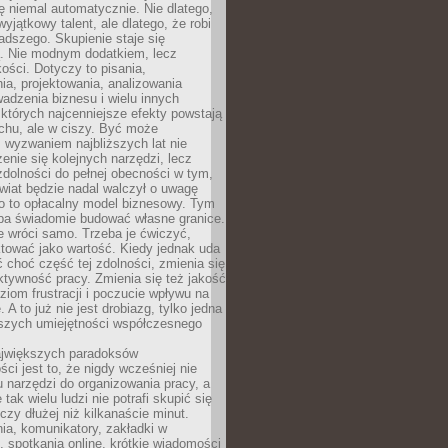
ę niemal automatycznie. Nie dlatego,
wyjątkowy talent, ale dlatego, że robi
adszego. Skupienie staje się
. Nie modnym dodatkiem, lecz
ości. Dotyczy to pisania,
a, projektowania, analizowania
adzenia biznesu i wielu innych
których najcenniejsze efekty powstają
chu, ale w ciszy. Być może
 wyzwaniem najbliższych lat nie
enie się kolejnych narzędzi, lecz
dolności do pełnej obecności w tym,
wiat będzie nadal walczył o uwagę
o to opłacalny model biznesowy. Tym
eba świadomie budować własne granice.
e wróci samo. Trzeba je ćwiczyć,
aktować jako wartość. Kiedy jednak uda
 choć część tej zdolności, zmienia się
ektywność pracy. Zmienia się też jakość
ziom frustracji i poczucie wpływu na
 A to już nie jest drobiazg, tylko jedna
jszych umiejętności współczesnego
jwiększych paradoksów
ci jest to, że nigdy wcześniej nie
u narzędzi do organizowania pracy, a
tak wielu ludzi nie potrafi skupić się
eczy dłużej niż kilkanaście minut.
ia, komunikatory, zakładki w
, spotkania online, krótkie wiadomości