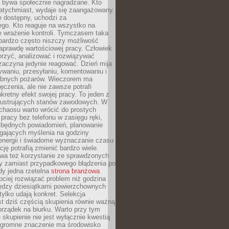
e bywa społecznie nagradzane. Kto
atychmiast, wydaje się zaangażowany.
le dostępny, uchodzi za
ego. Kto reaguje na wszystko na
e wrażenie kontroli. Tymczasem taka
bardzo często niszczy możliwość
aprawdę wartościowej pracy. Człowiek
orzyć, analizować i rozwiązywać
zaczyna jedynie reagować. Dzień mija
waniu, przesyłaniu, komentowaniu i
obnych pożarów. Wieczorem ma
czenia, ale nie zawsze potrafi
retny efekt swojej pracy. To jeden z
 frustrujących stanów zawodowych. W
chaosu warto wrócić do prostych
 pracy bez telefonu w zasięgu ręki,
zbędnych powiadomień, planowanie
ających myślenia na godziny
energii i świadome wyznaczanie czasu
ję potrafią zmienić bardzo wiele.
a też korzystanie ze sprawdzonych
zy zamiast przypadkowego błądzenia po
edy jedna rzetelna
strona branżowa
ciej rozwiązać problem niż godzina
ędzy dziesiątkami powierzchownych
 tylko udają konkret. Selekcja
est dziś częścią skupienia równie ważną
porządek na biurku. Warto przy tym
 skupienie nie jest wyłącznie kwestią
 Ogromne znaczenie ma środowisko