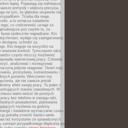
tkim lepiej. Pojawiają się trafniejsze
kawsze pomysły i większa precyzja.
ga na tym, że głębokie skupienie nie
przypadkiem. Trzeba dla niego
runki, a to oznacza świadome
 tego, co codzienność uznaje za
jtrudniejsze jest zwykle to, że
e bywa społecznie nagradzane. Kto
atychmiast, wydaje się zaangażowany.
le dostępny, uchodzi za
ego. Kto reaguje na wszystko na
e wrażenie kontroli. Tymczasem taka
bardzo często niszczy możliwość
aprawdę wartościowej pracy. Człowiek
orzyć, analizować i rozwiązywać
zaczyna jedynie reagować. Dzień mija
waniu, przesyłaniu, komentowaniu i
obnych pożarów. Wieczorem ma
czenia, ale nie zawsze potrafi
retny efekt swojej pracy. To jeden z
 frustrujących stanów zawodowych. W
chaosu warto wrócić do prostych
 pracy bez telefonu w zasięgu ręki,
zbędnych powiadomień, planowanie
ających myślenia na godziny
energii i świadome wyznaczanie czasu
ję potrafią zmienić bardzo wiele.
a też korzystanie ze sprawdzonych
zy zamiast przypadkowego błądzenia po
edy jedna rzetelna
strona branżowa