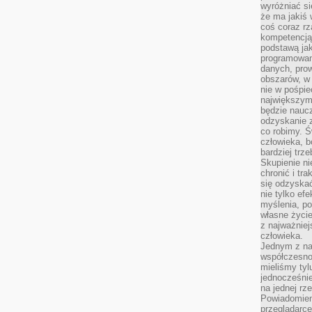
wyróżniać si
że ma jakiś 
coś coraz rz
kompetencją
podstawą jak
programowani
danych, prow
obszarów, w 
nie w pośpie
największym
będzie naucz
odzyskanie z
co robimy. Ś
człowieka, b
bardziej trz
Skupienie ni
chronić i tr
się odzyskać
nie tylko ef
myślenia, po
własne życie.
z najważnie
człowieka.
Jednym z na
współczesnoś
mieliśmy tyl
jednocześnie 
na jednej rz
Powiadomien
przeglądarce