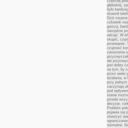
częściej pol
głębokiej, s
było bardzie
dzwonił tele
Dziś rozpros
człowiek nos
gorsza, bard
narzędzie pr
odciąć. W ef
skupić, czę
przerwanie. 
czujność kos
zanurzenia s
przyzwyczaił
ale przyzwyc
jest dobry c
na tym, by s
przez wiele 
działania, w
przy jednym
zaczynają uk
pod wpływem
stanie można
przede wszys
decyzje, cie
Problem pole
pojawia się 
stworzyć wa
ograniczanie
normalne. Na