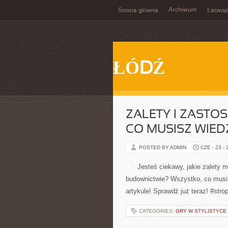
Archiwum
Strona główna
Łatwop
ŁÓDŹ
ZALETY I ZASTO
CO MUSISZ WIED
POSTED BY ADMIN
CZE - 23 -
Jesteś ciekawy, jakie zalety 
budownictwie? Wszystko, co musi
artykule! Sprawdź już teraz! #str
CATEGORIES:
GRY W STYLISTYCE