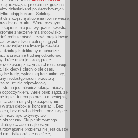
ciej rozwiązać problem niż godzina
ędzy dziesiątkami powierzchownych
 tylko udają konkret. Selekcja
est dziś częścią skupienia równie ważną
porządek na biurku. Warto przy tym
 skupienie nie jest wyłącznie kwestią
 Ogromne znaczenie ma środowisko
ktoś próbuje pisać, liczyć, projektować
wać w przestrzeni pełnej ciągłych
 nawet najlepsze intencje niewiele
a działa jak delikatny mechanizm.
bić, a znacznie trudniej odbudować.
y, które traktują swoją pracę
raz częściej zaczynają chronić swoje
, jak kiedyś chroniło się czas.
ędne karty, wyłączają komunikatory,
ziny niedostępności i przestają
za to, że nie odpowiadają
 Istotna jest również relacja między
a odpoczynkiem. Wiele osób sądzi, że
ć lepiej, trzeba po prostu mocniej się
mczasem umysł przeciążony nie
o w stan głębokiej koncentracji. Bez
ceru, bez chwil oddechu i bez zwykłej
ek może być aktywny, ale
ie skuteczny. Skupienie wymaga
 dlatego czasem najlepszym
rozwiązanie problemu nie jest dalsze
d nim, tylko krótkie odejście,