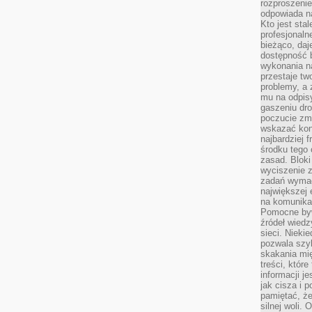
rozproszeni
odpowiada n
Kto jest sta
profesjonaln
bieżąco, daj
dostępność 
wykonania n
przestaje tw
problemy, a 
mu na odpisy
gaszeniu dr
poczucie zmę
wskazać konk
najbardziej
środku tego 
zasad. Bloki
wyciszenie 
zadań wymag
największej 
na komunikac
Pomocne byw
źródeł wied
sieci. Nieki
pozwala szyb
skakania mi
treści, które
informacji j
jak cisza i 
pamiętać, że
silnej woli.