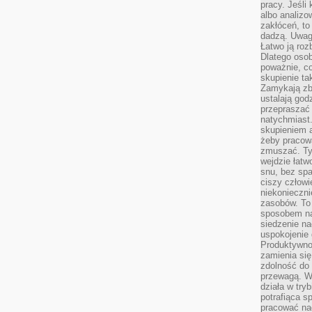
pracy. Jeśli 
albo analizo
zakłóceń, to
dadzą. Uwag
Łatwo ją roz
Dlatego osob
poważnie, co
skupienie tak
Zamykają zb
ustalają god
przepraszać 
natychmiast.
skupieniem 
żeby pracowa
zmuszać. Ty
wejdzie łatw
snu, bez spa
ciszy człowi
niekonieczn
zasobów. To
sposobem na 
siedzenie na
uspokojenie 
Produktywno
zamienia si
zdolność do 
przewagą. W
działa w try
potrafiąca s
pracować na