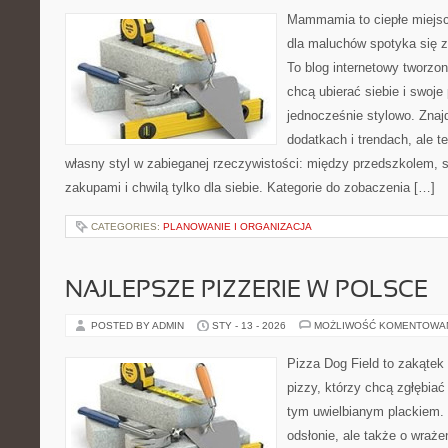
Mammamia to ciepłe miejsc
dla maluchów spotyka się z
To blog internetowy tworzon
chcą ubierać siebie i swoje
jednocześnie stylowo. Znajd
dodatkach i trendach, ale t
własny styl w zabieganej rzeczywistości: między przedszkolem, 
zakupami i chwilą tylko dla siebie. Kategorie do zobaczenia […]
CATEGORIES:
PLANOWANIE I ORGANIZACJA
NAJLEPSZE PIZZERIE W POLSCE
POSTED BY ADMIN
STY - 13 - 2026
MOŻLIWOŚĆ KOMENTOWA
Pizza Dog Field to zakątek
pizzy, którzy chcą zgłębiać
tym uwielbianym plackiem. 
odsłonie, ale także o wraże