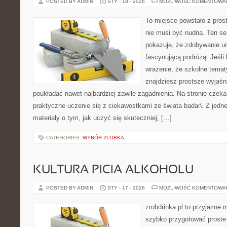
POSTED BY ADMIN
STY - 18 - 2026
MOŻLIWOŚĆ KOMENTOWA
To miejsce powstało z pros
nie musi być nudna. Ten s
pokazuje, że zdobywanie u
fascynującą podróżą. Jeśli
wrażenie, że szkolne temat
znajdziesz prostsze wyjaśn
poukładać nawet najbardziej zawiłe zagadnienia. Na stronie czeka 
praktyczne uczenie się z ciekawostkami ze świata badań. Z jednej
materiały o tym, jak uczyć się skuteczniej, […]
CATEGORIES:
WYBÓR ŻŁOBKA
KULTURA PICIA ALKOHOLU
POSTED BY ADMIN
STY - 17 - 2026
MOŻLIWOŚĆ KOMENTOWA
zrobdrinka.pl to przyjazne 
szybko przygotować proste