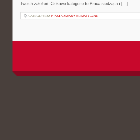
Twoich założeń. Ciekawe kategorie to Praca siedząca i […]
CATEGORIES:
PTAKI A ZMIANY KLIMATYCZNE