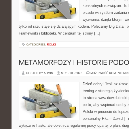
konkretnych rozwiązań. To k
przede wszystkim zadania 
wyzwania, dzięki którym wie
tylko od razu staje się działającym kodem. Polecamy Big Data i p
Frameworki i biblioteki. W centrum tej strony […]
CATEGORIES:
ROLKI
METAMORFOZY I HISTORIE POD
POSTED BY ADMIN
STY - 10 - 2026
MOŻLIWOŚĆ KOMENTOWA
Dzień dobry! Jeśli szukasz 
trening z strategią żywien
to strona www.dawidulinski.
po to, aby wspierać osoby z
Polski w procesie do lepsze
personalny Piła – Dawid | Tre
wyłącznie hasło, ale obietnica regularnej pracy opartej o plan, di