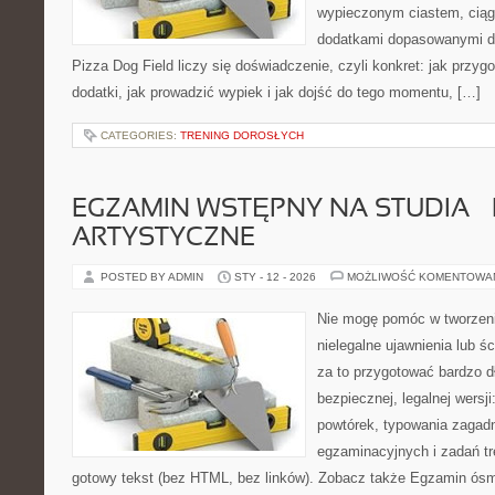
wypieczonym ciastem, ciąg
dodatkami dopasowanymi do
Pizza Dog Field liczy się doświadczenie, czyli konkret: jak przyg
dodatki, jak prowadzić wypiek i jak dojść do tego momentu, […]
CATEGORIES:
TRENING DOROSŁYCH
EGZAMIN WSTĘPNY NA STUDIA –
ARTYSTYCZNE
POSTED BY ADMIN
STY - 12 - 2026
MOŻLIWOŚĆ KOMENTOWA
Nie mogę pomóc w tworzeniu 
nielegalne ujawnienia lub 
za to przygotować bardzo d
bezpiecznej, legalnej wersji
powtórek, typowania zagad
egzaminacyjnych i zadań t
gotowy tekst (bez HTML, bez linków). Zobacz także Egzamin ósm