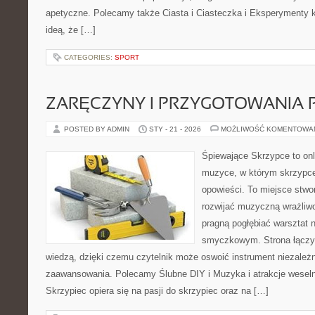
apetyczne. Polecamy także Ciasta i Ciasteczka i Eksperymenty ku
ideą, że […]
CATEGORIES:
SPORT
ZARĘCZYNY I PRZYGOTOWANIA 
POSTED BY ADMIN
STY - 21 - 2026
MOŻLIWOŚĆ KOMENTOWA
Śpiewające Skrzypce to on
muzyce, w którym skrzypce
opowieści. To miejsce stwo
rozwijać muzyczną wrażliwo
pragną pogłębiać warsztat 
smyczkowym. Strona łączy 
wiedzą, dzięki czemu czytelnik może oswoić instrument niezależ
zaawansowania. Polecamy Ślubne DIY i Muzyka i atrakcje wesel
Skrzypiec opiera się na pasji do skrzypiec oraz na […]