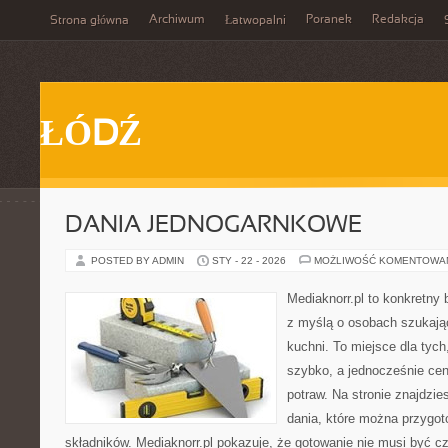
Archiwum
Poranek
Redakcja
Strona główna
Łatwopalni
ŁÓDŹ
DANIA JEDNOGARNKOWE
POSTED BY ADMIN
STY - 22 - 2026
MOŻLIWOŚĆ KOMENTOWA
Mediaknorr.pl to konkretny b
z myślą o osobach szukają
kuchni. To miejsce dla tyc
szybko, a jednocześnie ce
potraw. Na stronie znajdzie
dania, które można przygot
składników. Mediaknorr.pl pokazuje, że gotowanie nie musi być c