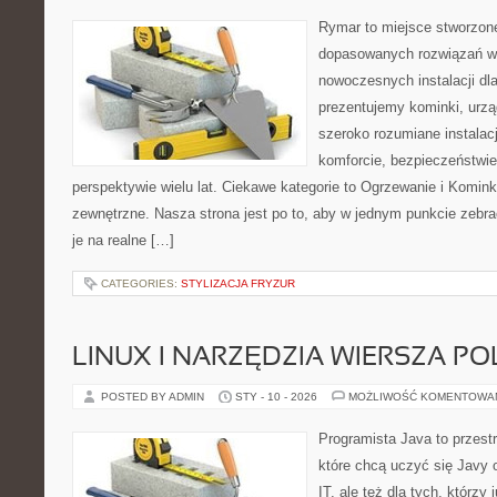
Rymar to miejsce stworzone
dopasowanych rozwiązań w 
nowoczesnych instalacji dl
prezentujemy kominki, urzą
szeroko rozumiane instalac
komforcie, bezpieczeństwi
perspektywie wielu lat. Ciekawe kategorie to Ogrzewanie i Kominki 
zewnętrzne. Nasza strona jest po to, aby w jednym punkcie zebra
je na realne […]
CATEGORIES:
STYLIZACJA FRYZUR
LINUX I NARZĘDZIA WIERSZA P
POSTED BY ADMIN
STY - 10 - 2026
MOŻLIWOŚĆ KOMENTOWA
Programista Java to przest
które chcą uczyć się Javy 
IT, ale też dla tych, którzy