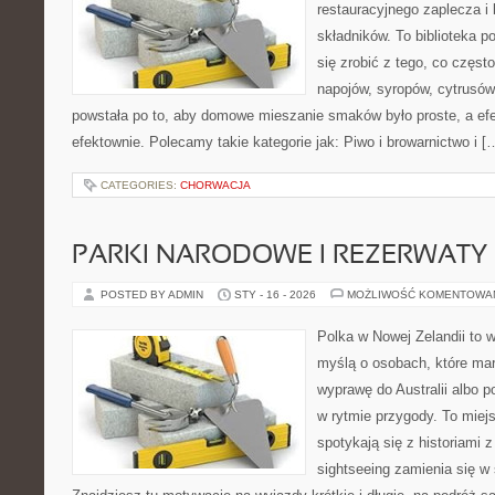
restauracyjnego zaplecza i
składników. To biblioteka p
się zrobić z tego, co częst
napojów, syropów, cytrusów
powstała po to, aby domowe mieszanie smaków było proste, a ef
efektownie. Polecamy takie kategorie jak: Piwo i browarnictwo i [
CATEGORIES:
CHORWACJA
PARKI NARODOWE I REZERWATY
POSTED BY ADMIN
STY - 16 - 2026
MOŻLIWOŚĆ KOMENTOWA
Polka w Nowej Zelandii to 
myślą o osobach, które mar
wyprawę do Australii albo p
w rytmie przygody. To miej
spotykają się z historiami z
sightseeing zamienia się 