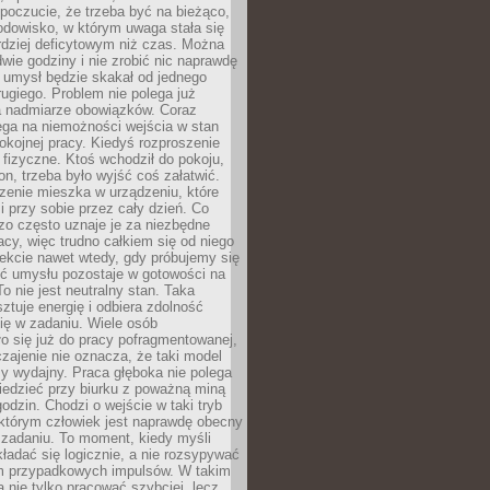
 poczucie, że trzeba być na bieżąco,
odowisko, w którym uwaga stała się
dziej deficytowym niż czas. Można
wie godziny i nie zrobić nic naprawdę
 umysł będzie skakał od jednego
ugiego. Problem nie polega już
a nadmiarze obowiązków. Coraz
ega na niemożności wejścia w stan
pokojnej pracy. Kiedyś rozproszenie
j fizyczne. Ktoś wchodził do pokoju,
fon, trzeba było wyjść coś załatwić.
zenie mieszka w urządzeniu, które
i przy sobie przez cały dzień. Co
zo często uznaje je za niezbędne
acy, więc trudno całkiem się od niego
ekcie nawet wtedy, gdy próbujemy się
ść umysłu pozostaje w gotowości na
To nie jest neutralny stan. Taka
ztuje energię i odbiera zdolność
ię w zadaniu. Wiele osób
o się już do pracy pofragmentowanej,
zajenie nie oznacza, że taki model
zy wydajny. Praca głęboka nie polega
iedzieć przy biurku z poważną miną
godzin. Chodzi o wejście w taki tryb
 którym człowiek jest naprawdę obecny
 zadaniu. To moment, kiedy myśli
ładać się logicznie, a nie rozsypywać
 przypadkowych impulsów. W takim
 nie tylko pracować szybciej, lecz