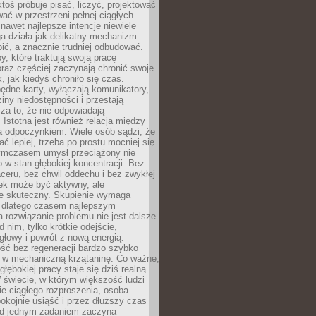
ktoś próbuje pisać, liczyć, projektować
wać w przestrzeni pełnej ciągłych
 nawet najlepsze intencje niewiele
a działa jak delikatny mechanizm.
bić, a znacznie trudniej odbudować.
y, które traktują swoją pracę
raz częściej zaczynają chronić swoje
, jak kiedyś chroniło się czas.
ędne karty, wyłączają komunikatory,
ziny niedostępności i przestają
za to, że nie odpowiadają
 Istotna jest również relacja między
a odpoczynkiem. Wiele osób sądzi, że
ć lepiej, trzeba po prostu mocniej się
mczasem umysł przeciążony nie
o w stan głębokiej koncentracji. Bez
ceru, bez chwil oddechu i bez zwykłej
ek może być aktywny, ale
ie skuteczny. Skupienie wymaga
 dlatego czasem najlepszym
rozwiązanie problemu nie jest dalsze
d nim, tylko krótkie odejście,
głowy i powrót z nową energią.
ść bez regeneracji bardzo szybko
ę w mechaniczną krzątaninę. Co ważne,
głębokiej pracy staje się dziś realną
 świecie, w którym większość ludzi
bie ciągłego rozproszenia, osoba
pokojnie usiąść i przez dłuższy czas
d jednym zadaniem zaczyna