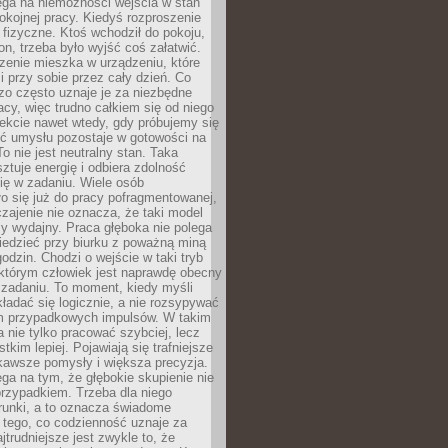
ega na niemożności wejścia w stan
pokojnej pracy. Kiedyś rozproszenie
j fizyczne. Ktoś wchodził do pokoju,
fon, trzeba było wyjść coś załatwić.
zenie mieszka w urządzeniu, które
i przy sobie przez cały dzień. Co
zo często uznaje je za niezbędne
acy, więc trudno całkiem się od niego
ekcie nawet wtedy, gdy próbujemy się
ść umysłu pozostaje w gotowości na
To nie jest neutralny stan. Taka
ztuje energię i odbiera zdolność
ię w zadaniu. Wiele osób
o się już do pracy pofragmentowanej,
zajenie nie oznacza, że taki model
zy wydajny. Praca głęboka nie polega
iedzieć przy biurku z poważną miną
godzin. Chodzi o wejście w taki tryb
 którym człowiek jest naprawdę obecny
 zadaniu. To moment, kiedy myśli
ładać się logicznie, a nie rozsypywać
 przypadkowych impulsów. W takim
 nie tylko pracować szybciej, lecz
tkim lepiej. Pojawiają się trafniejsze
kawsze pomysły i większa precyzja.
ga na tym, że głębokie skupienie nie
przypadkiem. Trzeba dla niego
runki, a to oznacza świadome
 tego, co codzienność uznaje za
jtrudniejsze jest zwykle to, że