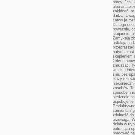
pracy. Jeśli 
albo analizo
zakłóceń, to
dadzą. Uwag
Łatwo ją roz
Dlatego osob
poważnie, co
skupienie tak
Zamykają zb
ustalają god
przepraszać 
natychmiast.
skupieniem 
żeby pracowa
zmuszać. Ty
wejdzie łatw
snu, bez spa
ciszy człowi
niekonieczn
zasobów. To
sposobem na 
siedzenie na
uspokojenie 
Produktywno
zamienia si
zdolność do 
przewagą. W
działa w try
potrafiąca s
pracować na