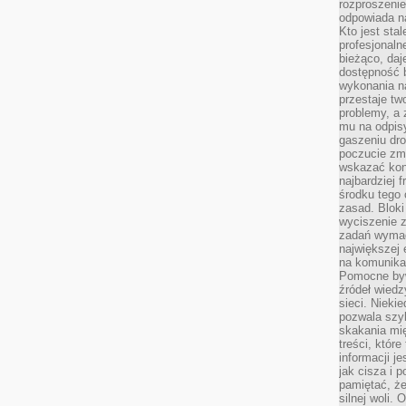
rozproszeni
odpowiada n
Kto jest sta
profesjonaln
bieżąco, daj
dostępność 
wykonania n
przestaje tw
problemy, a 
mu na odpisy
gaszeniu dr
poczucie zmę
wskazać konk
najbardziej
środku tego 
zasad. Bloki
wyciszenie 
zadań wymag
największej 
na komunikac
Pomocne byw
źródeł wied
sieci. Nieki
pozwala szyb
skakania mi
treści, które
informacji j
jak cisza i 
pamiętać, że
silnej woli.