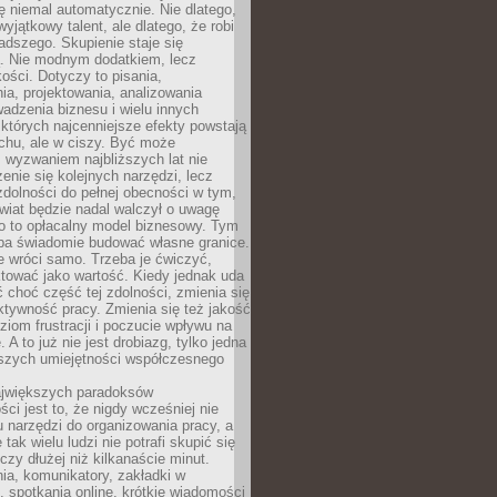
ę niemal automatycznie. Nie dlatego,
wyjątkowy talent, ale dlatego, że robi
adszego. Skupienie staje się
. Nie modnym dodatkiem, lecz
ości. Dotyczy to pisania,
a, projektowania, analizowania
adzenia biznesu i wielu innych
których najcenniejsze efekty powstają
chu, ale w ciszy. Być może
 wyzwaniem najbliższych lat nie
enie się kolejnych narzędzi, lecz
dolności do pełnej obecności w tym,
wiat będzie nadal walczył o uwagę
o to opłacalny model biznesowy. Tym
eba świadomie budować własne granice.
e wróci samo. Trzeba je ćwiczyć,
aktować jako wartość. Kiedy jednak uda
 choć część tej zdolności, zmienia się
ektywność pracy. Zmienia się też jakość
ziom frustracji i poczucie wpływu na
 A to już nie jest drobiazg, tylko jedna
jszych umiejętności współczesnego
jwiększych paradoksów
ci jest to, że nigdy wcześniej nie
u narzędzi do organizowania pracy, a
tak wielu ludzi nie potrafi skupić się
eczy dłużej niż kilkanaście minut.
ia, komunikatory, zakładki w
, spotkania online, krótkie wiadomości