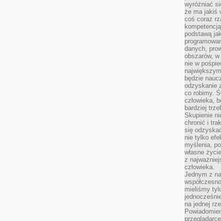
wyróżniać si
że ma jakiś 
coś coraz rz
kompetencją
podstawą jak
programowani
danych, prow
obszarów, w 
nie w pośpie
największym
będzie naucz
odzyskanie z
co robimy. Ś
człowieka, b
bardziej trz
Skupienie ni
chronić i tr
się odzyskać
nie tylko ef
myślenia, po
własne życie.
z najważnie
człowieka.
Jednym z na
współczesnoś
mieliśmy tyl
jednocześnie 
na jednej rz
Powiadomien
przeglądarce