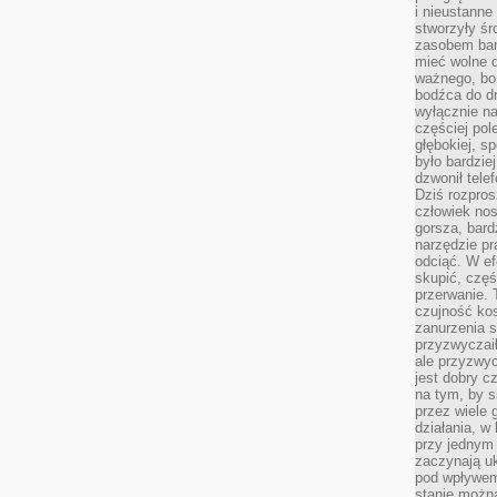
i nieustanne
stworzyły śr
zasobem bar
mieć wolne d
ważnego, bo
bodźca do dr
wyłącznie n
częściej pol
głębokiej, s
było bardzie
dzwonił tele
Dziś rozpros
człowiek nos
gorsza, bard
narzędzie pr
odciąć. W ef
skupić, czę
przerwanie. 
czujność kos
zanurzenia s
przyzwyczaił
ale przyzwyc
jest dobry c
na tym, by s
przez wiele 
działania, w
przy jednym
zaczynają uk
pod wpływem
stanie można