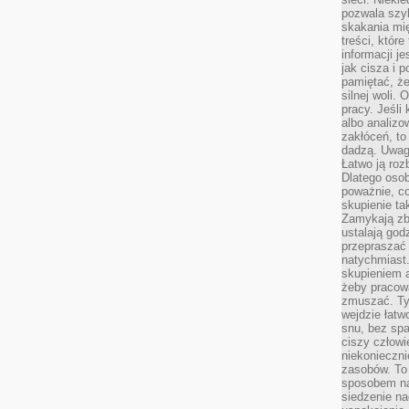
pozwala szyb
skakania mi
treści, które
informacji j
jak cisza i 
pamiętać, że
silnej woli.
pracy. Jeśli 
albo analizo
zakłóceń, to
dadzą. Uwag
Łatwo ją roz
Dlatego osob
poważnie, co
skupienie tak
Zamykają zb
ustalają god
przepraszać 
natychmiast.
skupieniem 
żeby pracowa
zmuszać. Ty
wejdzie łatw
snu, bez spa
ciszy człowi
niekonieczn
zasobów. To
sposobem na 
siedzenie na