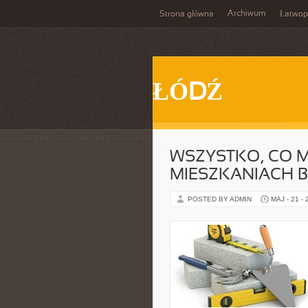
Archiwum
Strona główna
Łatwop
ŁÓDŹ
WSZYSTKO, CO M
MIESZKANIACH 
POSTED BY ADMIN
MAJ - 21 -