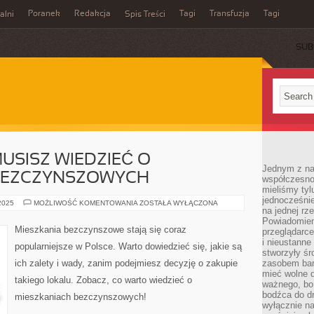
Poranek
Redakcja
Tagi
Transfuzja
Tagi
alni
Spis Treści
SUB
USISZ WIEDZIEĆ O
Jednym z na
BEZCZYNSZOWYCH
współczesnoś
mieliśmy tyl
jednocześnie 
WSZYSTKO,
 2025
MOŻLIWOŚĆ KOMENTOWANIA
ZOSTAŁA WYŁĄCZONA
na jednej rz
CO
MUSISZ
Powiadomien
WIEDZIEĆ
Mieszkania bezczynszowe stają się coraz
przeglądarce
O
MIESZKANIACH
i nieustanne
popularniejsze w Polsce. Warto dowiedzieć się, jakie są
BEZCZYNSZOWYCH
stworzyły śr
ich zalety i wady, zanim podejmiesz decyzję o zakupie
zasobem bar
mieć wolne d
takiego lokalu. Zobacz, co warto wiedzieć o
ważnego, bo
bodźca do dr
mieszkaniach bezczynszowych!
wyłącznie n