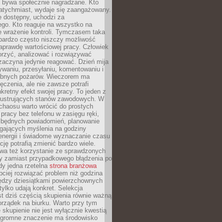
e bywa społecznie nagradzane. Kto
atychmiast, wydaje się zaangażowany.
le dostępny, uchodzi za
ego. Kto reaguje na wszystko na
e wrażenie kontroli. Tymczasem taka
bardzo często niszczy możliwość
aprawdę wartościowej pracy. Człowiek
orzyć, analizować i rozwiązywać
zaczyna jedynie reagować. Dzień mija
waniu, przesyłaniu, komentowaniu i
obnych pożarów. Wieczorem ma
czenia, ale nie zawsze potrafi
retny efekt swojej pracy. To jeden z
 frustrujących stanów zawodowych. W
chaosu warto wrócić do prostych
 pracy bez telefonu w zasięgu ręki,
zbędnych powiadomień, planowanie
ających myślenia na godziny
energii i świadome wyznaczanie czasu
ję potrafią zmienić bardzo wiele.
a też korzystanie ze sprawdzonych
zy zamiast przypadkowego błądzenia po
edy jedna rzetelna
strona branżowa
ciej rozwiązać problem niż godzina
ędzy dziesiątkami powierzchownych
 tylko udają konkret. Selekcja
est dziś częścią skupienia równie ważną
porządek na biurku. Warto przy tym
 skupienie nie jest wyłącznie kwestią
 Ogromne znaczenie ma środowisko