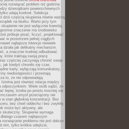
ciej rozwiązać problem niż godzina
ędzy dziesiątkami powierzchownych
 tylko udają konkret. Selekcja
est dziś częścią skupienia równie ważną
porządek na biurku. Warto przy tym
 skupienie nie jest wyłącznie kwestią
 Ogromne znaczenie ma środowisko
ktoś próbuje pisać, liczyć, projektować
wać w przestrzeni pełnej ciągłych
 nawet najlepsze intencje niewiele
a działa jak delikatny mechanizm.
bić, a znacznie trudniej odbudować.
y, które traktują swoją pracę
raz częściej zaczynają chronić swoje
, jak kiedyś chroniło się czas.
ędne karty, wyłączają komunikatory,
ziny niedostępności i przestają
za to, że nie odpowiadają
 Istotna jest również relacja między
a odpoczynkiem. Wiele osób sądzi, że
ć lepiej, trzeba po prostu mocniej się
mczasem umysł przeciążony nie
o w stan głębokiej koncentracji. Bez
ceru, bez chwil oddechu i bez zwykłej
ek może być aktywny, ale
ie skuteczny. Skupienie wymaga
 dlatego czasem najlepszym
rozwiązanie problemu nie jest dalsze
d nim, tylko krótkie odejście,