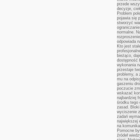
przede wszys
decyzje, cie
Problem pole
pojawia się 
stworzyć wa
ograniczanie
normalne. Na
rozproszeni
odpowiada n
Kto jest sta
profesjonaln
bieżąco, daj
dostępność 
wykonania n
przestaje tw
problemy, a 
mu na odpisy
gaszeniu dr
poczucie zmę
wskazać konk
najbardziej
środku tego 
zasad. Bloki
wyciszenie 
zadań wymag
największej 
na komunikac
Pomocne byw
źródeł wied
sieci. Nieki