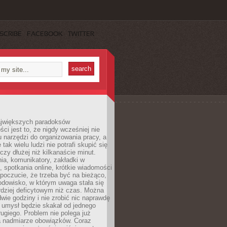
SCRIBE
FACEBOOK
TWITTER
jwiększych paradoksów
ci jest to, że nigdy wcześniej nie
u narzędzi do organizowania pracy, a
tak wielu ludzi nie potrafi skupić się
eczy dłużej niż kilkanaście minut.
ia, komunikatory, zakładki w
, spotkania online, krótkie wiadomości
 poczucie, że trzeba być na bieżąco,
odowisko, w którym uwaga stała się
dziej deficytowym niż czas. Można
wie godziny i nie zrobić nic naprawdę
 umysł będzie skakał od jednego
ugiego. Problem nie polega już
a nadmiarze obowiązków. Coraz