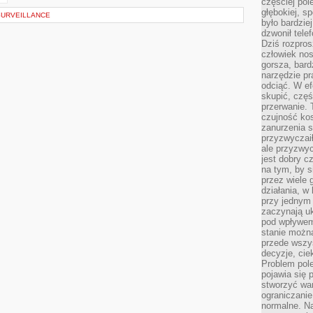
częściej pol
głębokiej, s
SURVEILLANCE
było bardzie
dzwonił tele
Dziś rozpros
człowiek nos
gorsza, bard
narzędzie pr
odciąć. W ef
skupić, czę
przerwanie. 
czujność kos
zanurzenia s
przyzwyczaił
ale przyzwyc
jest dobry c
na tym, by s
przez wiele 
działania, w
przy jednym
zaczynają uk
pod wpływem
stanie można
przede wszys
decyzje, cie
Problem pole
pojawia się 
stworzyć wa
ograniczanie
normalne. Na