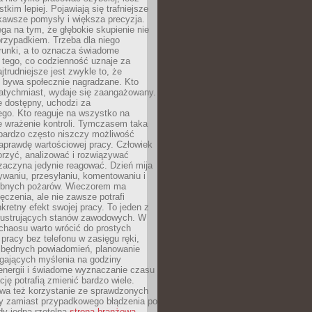
tkim lepiej. Pojawiają się trafniejsze
kawsze pomysły i większa precyzja.
ga na tym, że głębokie skupienie nie
przypadkiem. Trzeba dla niego
runki, a to oznacza świadome
 tego, co codzienność uznaje za
jtrudniejsze jest zwykle to, że
e bywa społecznie nagradzane. Kto
atychmiast, wydaje się zaangażowany.
le dostępny, uchodzi za
ego. Kto reaguje na wszystko na
e wrażenie kontroli. Tymczasem taka
bardzo często niszczy możliwość
aprawdę wartościowej pracy. Człowiek
orzyć, analizować i rozwiązywać
zaczyna jedynie reagować. Dzień mija
waniu, przesyłaniu, komentowaniu i
obnych pożarów. Wieczorem ma
czenia, ale nie zawsze potrafi
retny efekt swojej pracy. To jeden z
 frustrujących stanów zawodowych. W
chaosu warto wrócić do prostych
 pracy bez telefonu w zasięgu ręki,
zbędnych powiadomień, planowanie
ających myślenia na godziny
energii i świadome wyznaczanie czasu
ję potrafią zmienić bardzo wiele.
a też korzystanie ze sprawdzonych
zy zamiast przypadkowego błądzenia po
edy jedna rzetelna
strona branżowa