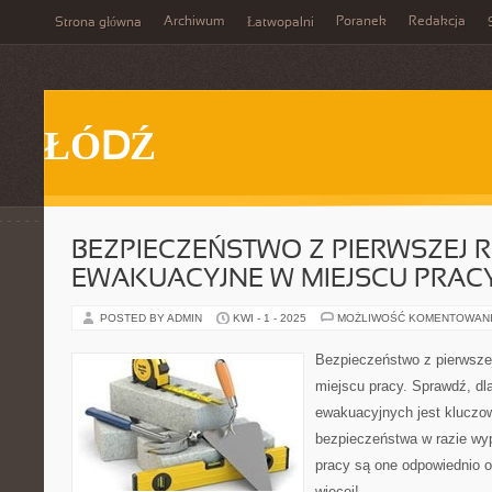
Archiwum
Poranek
Redakcja
Strona główna
Łatwopalni
ŁÓDŹ
BEZPIECZEŃSTWO Z PIERWSZEJ R
EWAKUACYJNE W MIEJSCU PRAC
POSTED BY ADMIN
KWI - 1 - 2025
MOŻLIWOŚĆ KOMENTOWAN
Bezpieczeństwo z pierwszej
miejscu pracy. Sprawdź, d
ewakuacyjnych jest kluczo
bezpieczeństwa w razie wy
pracy są one odpowiednio 
więcej!