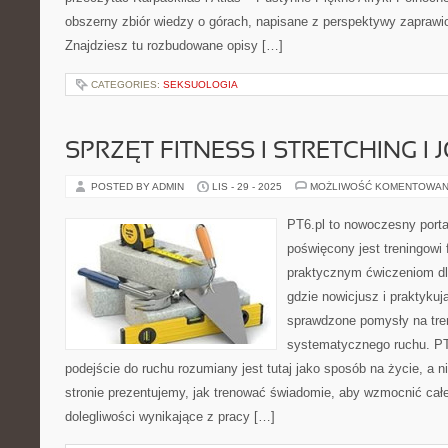
obszerny zbiór wiedzy o górach, napisane z perspektywy zapraw
Znajdziesz tu rozbudowane opisy […]
CATEGORIES:
SEKSUOLOGIA
SPRZĘT FITNESS I STRETCHING I 
POSTED BY ADMIN
LIS - 29 - 2025
MOŻLIWOŚĆ KOMENTOWAN
PT6.pl to nowoczesny portal
poświęcony jest treningowi
praktycznym ćwiczeniom dl
gdzie nowicjusz i praktykuj
sprawdzone pomysły na tren
systematycznego ruchu. PT
podejście do ruchu rozumiany jest tutaj jako sposób na życie, a n
stronie prezentujemy, jak trenować świadomie, aby wzmocnić całe
dolegliwości wynikające z pracy […]