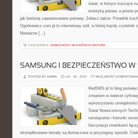
świat, w którym kuszące n
estetyką potraw, a proste 
jak bardziej zaawansowane potrawy. Zobacz także: Poradnik kuc
Ogorkiewicz.com.pl to internetowy stół, w której każdy czytelnik z
Nieważne […]
CATEGORIES:
SAMOCHODY NA KARTACH HISTORII
SAMSUNG I BEZPIECZEŃSTWO W 
POSTED BY ADMIN
LIS - 26 - 2025
MOŻLIWOŚĆ KOMENTOWAN
RedSMS.pl to blog poświę
zmianom w świecie cyfrow
wykorzystaniu umiejętnośc
Świat Nowoczesnych Techno
rozwiązania i kierunki rozw
fascynacja nowinkami łączy 
skomplikowane tematy są tłumaczone w przystępny sposób. Cie