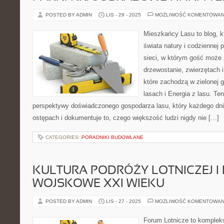
POSTED BY ADMIN
LIS - 29 - 2025
MOŻLIWOŚĆ KOMENTOWAN
Mieszkańcy Lasu to blog, kt
świata natury i codziennej 
sieci, w którym gość może 
drzewostanie, zwierzętach 
które zachodzą w zielonej
lasach i Energia z lasu. Te
perspektywy doświadczonego gospodarza lasu, który każdego dni
ostępach i dokumentuje to, czego większość ludzi nigdy nie […]
CATEGORIES:
PORADNIKI BUDOWLANE
KULTURA PODRÓŻY LOTNICZEJ I
WOJSKOWE XXI WIEKU
POSTED BY ADMIN
LIS - 27 - 2025
MOŻLIWOŚĆ KOMENTOWAN
Forum Lotnicze to komplek