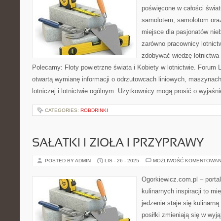
poświęcone w całości świat
samolotem, samolotom oraz
miejsce dla pasjonatów nieb
zarówno pracownicy lotnictw
zdobywać wiedzę lotnictwa 
Polecamy: Floty powietrzne świata i Kobiety w lotnictwie. Forum 
otwartą wymianę informacji o odrzutowcach liniowych, maszynac
lotniczej i lotnictwie ogólnym. Użytkownicy mogą prosić o wyjaśnie
CATEGORIES:
ROBDRINKI
SAŁATKI I ZIOŁA I PRZYPRAWY
POSTED BY ADMIN
LIS - 26 - 2025
MOŻLIWOŚĆ KOMENTOWAN
Ogorkiewicz.com.pl – porta
kulinarnych inspiracji to mi
jedzenie staje się kulinarn
posiłki zmieniają się w wy