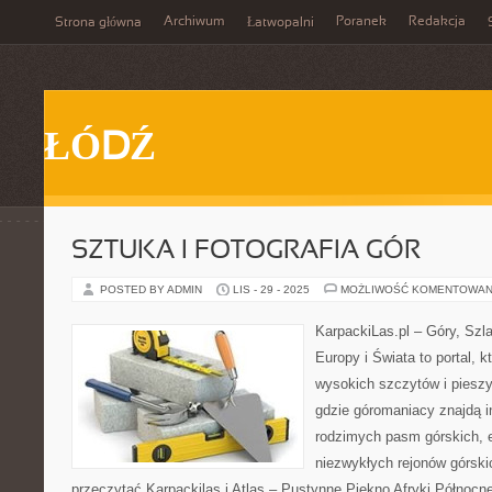
Archiwum
Poranek
Redakcja
Strona główna
Łatwopalni
ŁÓDŹ
SZTUKA I FOTOGRAFIA GÓR
POSTED BY ADMIN
LIS - 29 - 2025
MOŻLIWOŚĆ KOMENTOWAN
KarpackiLas.pl – Góry, Szl
Europy i Świata to portal, k
wysokich szczytów i pieszy
gdzie góromaniacy znajdą i
rodzimych pasm górskich, 
niezwykłych rejonów górski
przeczytać Karpackilas i Atlas – Pustynne Piękno Afryki Północne