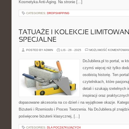
Kosmetyka Anti-Aging. Na stronie […]
CATEGORIES:
DROPSHIPPING
TATUAŻE I KOLEKCJE LIMITOWAN
SPECJALNE
POSTED BY ADMIN
LIS - 26 - 2025
MOŻLIWOŚĆ KOMENTOWAN
DoJubilera.pl to portal, w k
czymś więcej niż tylko dod
osobistą historię. Ten porta
czytelnikach, które pasjonu
detali i szukają rzetelnych
inspiracji oraz praktycznych
dopasowane akcesoria na co dzień i na wyjątkowe okazje. Kategor
Biżuterii i Rzemiosło i Proces Tworzenia. Na DoJubilera.pl znajd
poświęcone biżuterii klasycznej, […]
CATEGORIES:
DLA POCZĄTKUJĄCYCH