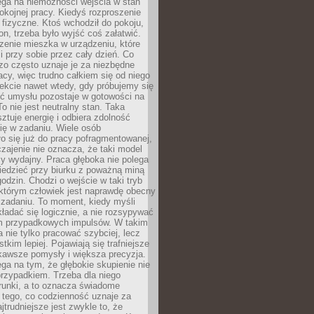
ega na niemożności wejścia w stan
pokojnej pracy. Kiedyś rozproszenie
j fizyczne. Ktoś wchodził do pokoju,
fon, trzeba było wyjść coś załatwić.
zenie mieszka w urządzeniu, które
i przy sobie przez cały dzień. Co
zo często uznaje je za niezbędne
acy, więc trudno całkiem się od niego
ekcie nawet wtedy, gdy próbujemy się
ść umysłu pozostaje w gotowości na
To nie jest neutralny stan. Taka
ztuje energię i odbiera zdolność
ię w zadaniu. Wiele osób
o się już do pracy pofragmentowanej,
zajenie nie oznacza, że taki model
zy wydajny. Praca głęboka nie polega
iedzieć przy biurku z poważną miną
godzin. Chodzi o wejście w taki tryb
 którym człowiek jest naprawdę obecny
 zadaniu. To moment, kiedy myśli
ładać się logicznie, a nie rozsypywać
 przypadkowych impulsów. W takim
 nie tylko pracować szybciej, lecz
tkim lepiej. Pojawiają się trafniejsze
kawsze pomysły i większa precyzja.
ga na tym, że głębokie skupienie nie
przypadkiem. Trzeba dla niego
runki, a to oznacza świadome
 tego, co codzienność uznaje za
jtrudniejsze jest zwykle to, że