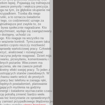
tkim lepiej. Pojawiają się trafniejsze
kawsze pomysły i większa precyzja.
ga na tym, że głębokie skupienie nie
przypadkiem. Trzeba dla niego
runki, a to oznacza świadome
 tego, co codzienność uznaje za
jtrudniejsze jest zwykle to, że
e bywa społecznie nagradzane. Kto
atychmiast, wydaje się zaangażowany.
le dostępny, uchodzi za
ego. Kto reaguje na wszystko na
e wrażenie kontroli. Tymczasem taka
bardzo często niszczy możliwość
aprawdę wartościowej pracy. Człowiek
orzyć, analizować i rozwiązywać
zaczyna jedynie reagować. Dzień mija
waniu, przesyłaniu, komentowaniu i
obnych pożarów. Wieczorem ma
czenia, ale nie zawsze potrafi
retny efekt swojej pracy. To jeden z
 frustrujących stanów zawodowych. W
chaosu warto wrócić do prostych
 pracy bez telefonu w zasięgu ręki,
zbędnych powiadomień, planowanie
ających myślenia na godziny
energii i świadome wyznaczanie czasu
ję potrafią zmienić bardzo wiele.
a też korzystanie ze sprawdzonych
zy zamiast przypadkowego błądzenia po
edy jedna rzetelna
strona branżowa