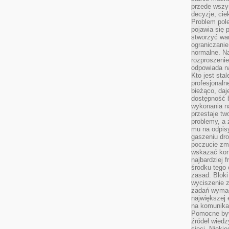
przede wszys
decyzje, cie
Problem pole
pojawia się 
stworzyć wa
ograniczanie
normalne. Na
rozproszeni
odpowiada n
Kto jest sta
profesjonaln
bieżąco, daj
dostępność 
wykonania n
przestaje tw
problemy, a 
mu na odpisy
gaszeniu dr
poczucie zmę
wskazać konk
najbardziej
środku tego 
zasad. Bloki
wyciszenie 
zadań wymag
największej 
na komunikac
Pomocne byw
źródeł wied
sieci. Nieki