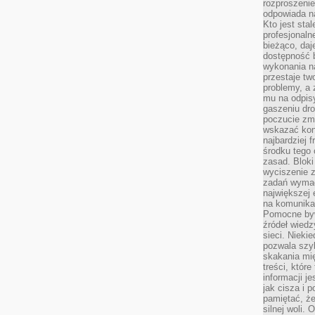
rozproszeni
odpowiada n
Kto jest sta
profesjonaln
bieżąco, daj
dostępność 
wykonania n
przestaje tw
problemy, a 
mu na odpisy
gaszeniu dr
poczucie zmę
wskazać konk
najbardziej
środku tego 
zasad. Bloki
wyciszenie 
zadań wymag
największej 
na komunikac
Pomocne byw
źródeł wied
sieci. Nieki
pozwala szyb
skakania mi
treści, które
informacji j
jak cisza i 
pamiętać, że
silnej woli.