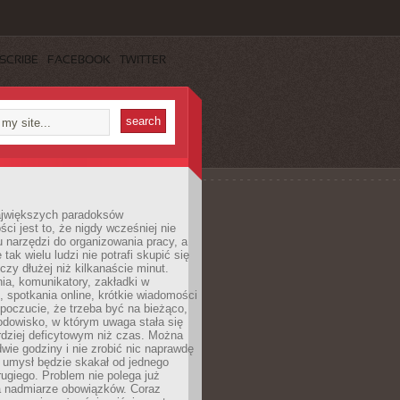
SCRIBE
FACEBOOK
TWITTER
jwiększych paradoksów
ci jest to, że nigdy wcześniej nie
u narzędzi do organizowania pracy, a
tak wielu ludzi nie potrafi skupić się
eczy dłużej niż kilkanaście minut.
ia, komunikatory, zakładki w
, spotkania online, krótkie wiadomości
 poczucie, że trzeba być na bieżąco,
odowisko, w którym uwaga stała się
dziej deficytowym niż czas. Można
wie godziny i nie zrobić nic naprawdę
 umysł będzie skakał od jednego
ugiego. Problem nie polega już
a nadmiarze obowiązków. Coraz