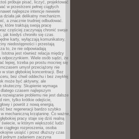
ktoś próbuje pisać, liczyć, projektować
wać w przestrzeni pełnej ciągłych
 nawet najlepsze intencje niewiele
a działa jak delikatny mechanizm.
bić, a znacznie trudniej odbudować.
y, które traktują swoją pracę
raz częściej zaczynają chronić swoje
, jak kiedyś chroniło się czas.
ędne karty, wyłączają komunikatory,
ziny niedostępności i przestają
za to, że nie odpowiadają
 Istotna jest również relacja między
a odpoczynkiem. Wiele osób sądzi, że
ć lepiej, trzeba po prostu mocniej się
mczasem umysł przeciążony nie
o w stan głębokiej koncentracji. Bez
ceru, bez chwil oddechu i bez zwykłej
ek może być aktywny, ale
ie skuteczny. Skupienie wymaga
 dlatego czasem najlepszym
rozwiązanie problemu nie jest dalsze
d nim, tylko krótkie odejście,
głowy i powrót z nową energią.
ść bez regeneracji bardzo szybko
ę w mechaniczną krzątaninę. Co ważne,
głębokiej pracy staje się dziś realną
 świecie, w którym większość ludzi
bie ciągłego rozproszenia, osoba
pokojnie usiąść i przez dłuższy czas
d jednym zadaniem zaczyna