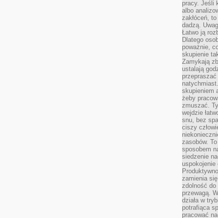
pracy. Jeśli 
albo analizo
zakłóceń, to
dadzą. Uwag
Łatwo ją roz
Dlatego osob
poważnie, co
skupienie tak
Zamykają zb
ustalają god
przepraszać 
natychmiast.
skupieniem 
żeby pracowa
zmuszać. Ty
wejdzie łatw
snu, bez spa
ciszy człowi
niekonieczn
zasobów. To
sposobem na 
siedzenie na
uspokojenie 
Produktywno
zamienia si
zdolność do 
przewagą. W
działa w try
potrafiąca s
pracować na