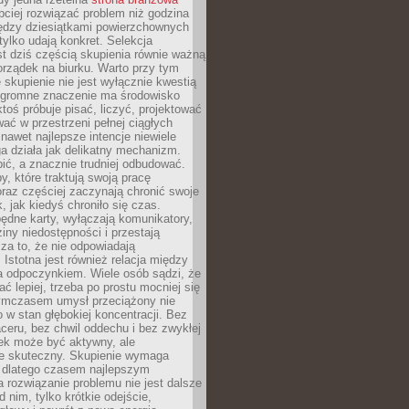
ciej rozwiązać problem niż godzina
ędzy dziesiątkami powierzchownych
 tylko udają konkret. Selekcja
est dziś częścią skupienia równie ważną
porządek na biurku. Warto przy tym
 skupienie nie jest wyłącznie kwestią
 Ogromne znaczenie ma środowisko
ktoś próbuje pisać, liczyć, projektować
wać w przestrzeni pełnej ciągłych
 nawet najlepsze intencje niewiele
a działa jak delikatny mechanizm.
bić, a znacznie trudniej odbudować.
y, które traktują swoją pracę
raz częściej zaczynają chronić swoje
, jak kiedyś chroniło się czas.
ędne karty, wyłączają komunikatory,
ziny niedostępności i przestają
za to, że nie odpowiadają
 Istotna jest również relacja między
a odpoczynkiem. Wiele osób sądzi, że
ć lepiej, trzeba po prostu mocniej się
mczasem umysł przeciążony nie
o w stan głębokiej koncentracji. Bez
ceru, bez chwil oddechu i bez zwykłej
ek może być aktywny, ale
ie skuteczny. Skupienie wymaga
 dlatego czasem najlepszym
rozwiązanie problemu nie jest dalsze
d nim, tylko krótkie odejście,