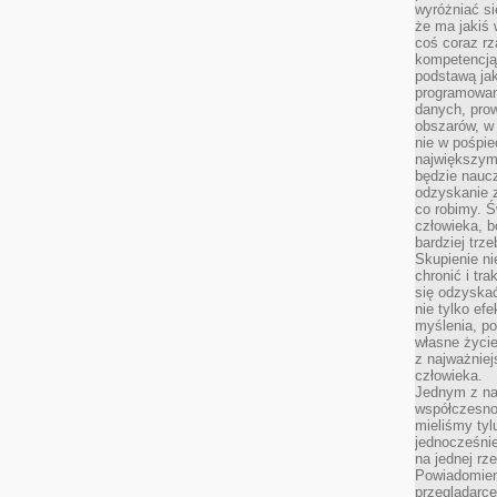
wyróżniać si
że ma jakiś 
coś coraz rz
kompetencją
podstawą jak
programowani
danych, prow
obszarów, w 
nie w pośpie
największym
będzie naucz
odzyskanie z
co robimy. Ś
człowieka, b
bardziej trz
Skupienie ni
chronić i tr
się odzyskać
nie tylko ef
myślenia, po
własne życie.
z najważnie
człowieka.
Jednym z na
współczesnoś
mieliśmy tyl
jednocześnie 
na jednej rz
Powiadomien
przeglądarce