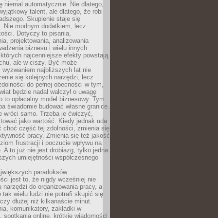
ę niemal automatycznie. Nie dlatego,
wyjątkowy talent, ale dlatego, że robi
adszego. Skupienie staje się
. Nie modnym dodatkiem, lecz
ości. Dotyczy to pisania,
a, projektowania, analizowania
adzenia biznesu i wielu innych
których najcenniejsze efekty powstają
chu, ale w ciszy. Być może
 wyzwaniem najbliższych lat nie
enie się kolejnych narzędzi, lecz
dolności do pełnej obecności w tym,
wiat będzie nadal walczył o uwagę
o to opłacalny model biznesowy. Tym
eba świadomie budować własne granice.
e wróci samo. Trzeba je ćwiczyć,
aktować jako wartość. Kiedy jednak uda
 choć część tej zdolności, zmienia się
ektywność pracy. Zmienia się też jakość
ziom frustracji i poczucie wpływu na
 A to już nie jest drobiazg, tylko jedna
jszych umiejętności współczesnego
jwiększych paradoksów
ci jest to, że nigdy wcześniej nie
u narzędzi do organizowania pracy, a
tak wielu ludzi nie potrafi skupić się
eczy dłużej niż kilkanaście minut.
ia, komunikatory, zakładki w
, spotkania online, krótkie wiadomości