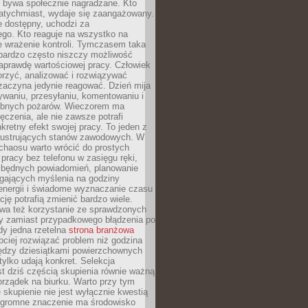
e bywa społecznie nagradzane. Kto
atychmiast, wydaje się zaangażowany.
le dostępny, uchodzi za
ego. Kto reaguje na wszystko na
e wrażenie kontroli. Tymczasem taka
bardzo często niszczy możliwość
aprawdę wartościowej pracy. Człowiek
orzyć, analizować i rozwiązywać
zaczyna jedynie reagować. Dzień mija
waniu, przesyłaniu, komentowaniu i
obnych pożarów. Wieczorem ma
czenia, ale nie zawsze potrafi
retny efekt swojej pracy. To jeden z
 frustrujących stanów zawodowych. W
chaosu warto wrócić do prostych
 pracy bez telefonu w zasięgu ręki,
zbędnych powiadomień, planowanie
ających myślenia na godziny
energii i świadome wyznaczanie czasu
ję potrafią zmienić bardzo wiele.
a też korzystanie ze sprawdzonych
zy zamiast przypadkowego błądzenia po
edy jedna rzetelna
strona branżowa
ciej rozwiązać problem niż godzina
ędzy dziesiątkami powierzchownych
 tylko udają konkret. Selekcja
est dziś częścią skupienia równie ważną
porządek na biurku. Warto przy tym
 skupienie nie jest wyłącznie kwestią
 Ogromne znaczenie ma środowisko