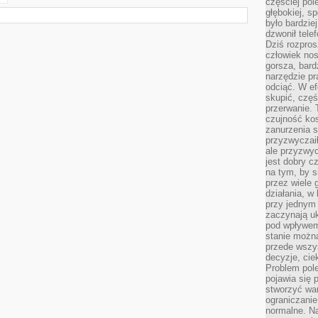
częściej pol
głębokiej, s
było bardzie
dzwonił tele
Dziś rozpros
człowiek nos
gorsza, bard
narzędzie pr
odciąć. W ef
skupić, czę
przerwanie. 
czujność kos
zanurzenia s
przyzwyczaił
ale przyzwyc
jest dobry c
na tym, by s
przez wiele 
działania, w
przy jednym
zaczynają uk
pod wpływem
stanie można
przede wszys
decyzje, cie
Problem pole
pojawia się 
stworzyć wa
ograniczanie
normalne. Na