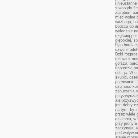
i nieustanne
stworzyły śr
zasobem bar
mieć wolne d
ważnego, bo
bodźca do dr
wyłącznie n
częściej pol
głębokiej, s
było bardzie
dzwonił tele
Dziś rozpros
człowiek nos
gorsza, bard
narzędzie pr
odciąć. W ef
skupić, czę
przerwanie. 
czujność kos
zanurzenia s
przyzwyczaił
ale przyzwyc
jest dobry c
na tym, by s
przez wiele 
działania, w
przy jednym
zaczynają uk
pod wpływem
stanie można