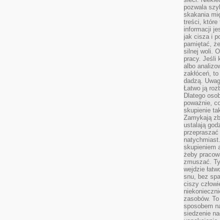
pozwala szyb
skakania mi
treści, które
informacji j
jak cisza i 
pamiętać, że
silnej woli.
pracy. Jeśli 
albo analizo
zakłóceń, to
dadzą. Uwag
Łatwo ją roz
Dlatego osob
poważnie, co
skupienie tak
Zamykają zb
ustalają god
przepraszać 
natychmiast.
skupieniem 
żeby pracowa
zmuszać. Ty
wejdzie łatw
snu, bez spa
ciszy człowi
niekonieczn
zasobów. To
sposobem na 
siedzenie na