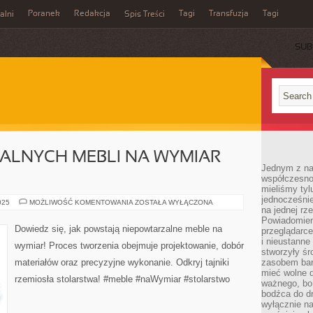
Poranek
Redakcja
Tagi
Transfuzja
Tagi
alni
Spis Treści
SUB
ALNYCH MEBLI NA WYMIAR –
Jednym z na
współczesnoś
mieliśmy tyl
jednocześnie 
TWORZENIE
025
MOŻLIWOŚĆ KOMENTOWANIA
ZOSTAŁA WYŁĄCZONA
na jednej rz
UNIKALNYCH
MEBLI
Powiadomien
NA
Dowiedz się, jak powstają niepowtarzalne meble na
przeglądarce
WYMIAR
–
i nieustanne
wymiar! Proces tworzenia obejmuje projektowanie, dobór
JAK
stworzyły śr
TO
materiałów oraz precyzyjne wykonanie. Odkryj tajniki
zasobem bar
DZIAŁA?
mieć wolne d
rzemiosła stolarstwa! #meble #naWymiar #stolarstwo
ważnego, bo
bodźca do dr
wyłącznie n