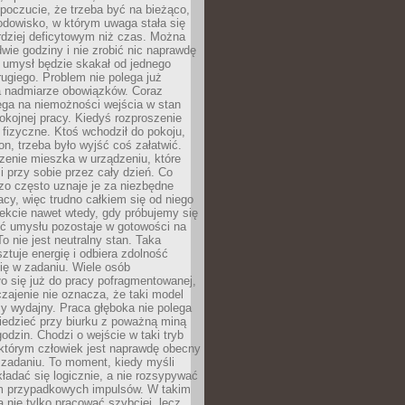
 poczucie, że trzeba być na bieżąco,
odowisko, w którym uwaga stała się
dziej deficytowym niż czas. Można
wie godziny i nie zrobić nic naprawdę
 umysł będzie skakał od jednego
ugiego. Problem nie polega już
a nadmiarze obowiązków. Coraz
ega na niemożności wejścia w stan
pokojnej pracy. Kiedyś rozproszenie
j fizyczne. Ktoś wchodził do pokoju,
fon, trzeba było wyjść coś załatwić.
zenie mieszka w urządzeniu, które
i przy sobie przez cały dzień. Co
zo często uznaje je za niezbędne
acy, więc trudno całkiem się od niego
ekcie nawet wtedy, gdy próbujemy się
ść umysłu pozostaje w gotowości na
To nie jest neutralny stan. Taka
ztuje energię i odbiera zdolność
ię w zadaniu. Wiele osób
o się już do pracy pofragmentowanej,
zajenie nie oznacza, że taki model
zy wydajny. Praca głęboka nie polega
iedzieć przy biurku z poważną miną
godzin. Chodzi o wejście w taki tryb
 którym człowiek jest naprawdę obecny
 zadaniu. To moment, kiedy myśli
ładać się logicznie, a nie rozsypywać
 przypadkowych impulsów. W takim
 nie tylko pracować szybciej, lecz