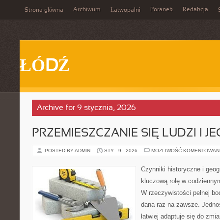
Archiwum
Poranek
Redakcja
Strona główna
Łatwopalni
ŁÓDŹ
Archive for 9 stycznia, 2026
PRZEMIESZCZANIE SIĘ LUDZI I J
POSTED BY ADMIN
STY - 9 - 2026
MOŻLIWOŚĆ KOMENTOWAN
Czynniki historyczne i geo
kluczową rolę w codzienny
W rzeczywistości pełnej bod
dana raz na zawsze. Jedno
łatwiej adaptuje się do zmi