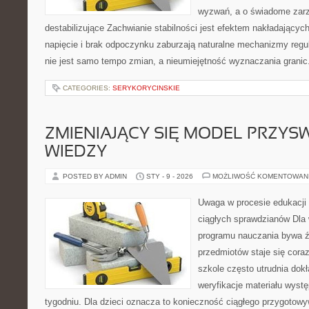
wyzwań, a o świadome zarz
destabilizujące Zachwianie stabilności jest efektem nakładającyc
napięcie i brak odpoczynku zaburzają naturalne mechanizmy reg
nie jest samo tempo zmian, a nieumiejętność wyznaczania granic
CATEGORIES:
SERYKORYCINSKIE
ZMIENIAJĄCY SIĘ MODEL PRZYS
WIEDZY
POSTED BY ADMIN
STY - 9 - 2026
MOŻLIWOŚĆ KOMENTOWAN
Uwaga w procesie edukacji 
ciągłych sprawdzianów Dla 
programu nauczania bywa ź
przedmiotów staje się cora
szkole często utrudnia dok
weryfikacje materiału wyst
tygodniu. Dla dzieci oznacza to konieczność ciągłego przygotowy