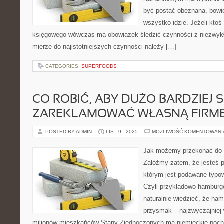
być postać obeznana, bowie
wszystko idzie. Jeżeli ktoś
księgowego wówczas ma obowiązek śledzić czynności z niezwyk
mierze do najistotniejszych czynności należy […]
CATEGORIES:
SUPERFOODS
CO ROBIĆ, ABY DUŻO BARDZIEJ 
ZAREKLAMOWAĆ WŁASNĄ FIRM
POSTED BY ADMIN
LIS - 9 - 2025
MOŻLIWOŚĆ KOMENTOWAN
Jak możemy przekonać do n
Załóżmy zatem, że jesteś 
którym jest podawane typo
Czyli przykładowo hamburge
naturalnie wiedzieć, że ham
przysmak – najzwyczajniej w
milionów mieszkańców Stany Zjednoczonych ma niemieckie pocho