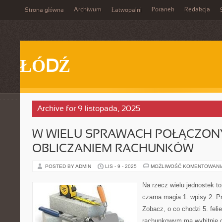
Archiwum
Poranek
Redakcja
Strona główna
Łatwopalni
ŁÓDŹ
Archive for 9 listopada, 2025
W WIELU SPRAWACH POŁĄCZON
OBLICZANIEM RACHUNKÓW
POSTED BY ADMIN
LIS - 9 - 2025
MOŻLIWOŚĆ KOMENTOWAN
Na rzecz wielu jednostek to
czarna magia 1. wpisy 2. Pr
Zobacz, o co chodzi 5. feli
rachunkowym ma wybitnie ob