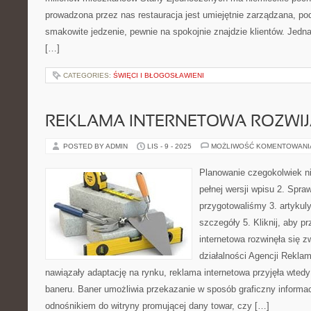
prowadzona przez nas restauracja jest umiejętnie zarządzana, pod
smakowite jedzenie, pewnie na spokojnie znajdzie klientów. Jedn
[…]
CATEGORIES:
ŚWIĘCI I BŁOGOSŁAWIENI
REKLAMA INTERNETOWA ROZWIJ
POSTED BY ADMIN
LIS - 9 - 2025
MOŻLIWOŚĆ KOMENTOWAN
Planowanie czegokolwiek nie
pełnej wersji wpisu 2. Spra
przygotowaliśmy 3. artykul
szczegóły 5. Kliknij, aby 
internetowa rozwinęła się z
działalności Agencji Rekla
nawiązały adaptację na rynku, reklama internetowa przyjęła wted
baneru. Baner umożliwia przekazanie w sposób graficzny informacj
odnośnikiem do witryny promującej dany towar, czy […]